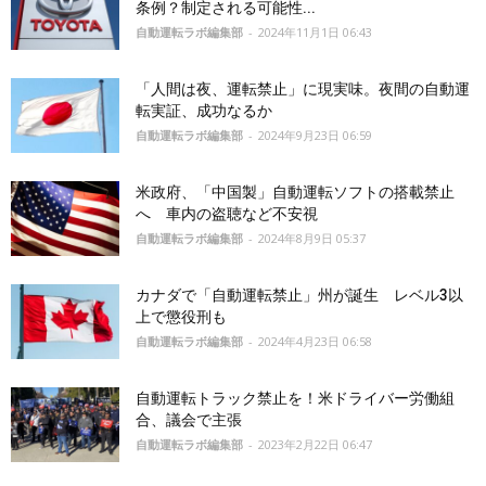
条例？制定される可能性...
自動運転ラボ編集部
-
2024年11月1日 06:43
「人間は夜、運転禁止」に現実味。夜間の自動運
転実証、成功なるか
自動運転ラボ編集部
-
2024年9月23日 06:59
米政府、「中国製」自動運転ソフトの搭載禁止
へ 車内の盗聴など不安視
自動運転ラボ編集部
-
2024年8月9日 05:37
カナダで「自動運転禁止」州が誕生 レベル3以
上で懲役刑も
自動運転ラボ編集部
-
2024年4月23日 06:58
自動運転トラック禁止を！米ドライバー労働組
合、議会で主張
自動運転ラボ編集部
-
2023年2月22日 06:47