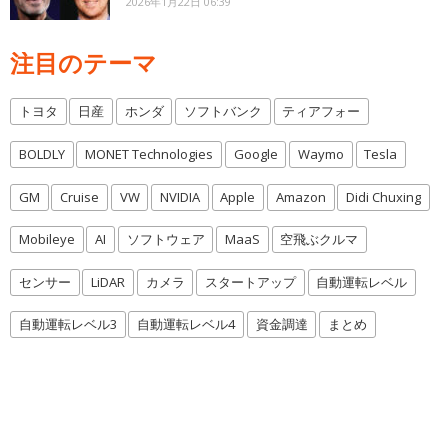
2026年1月22日 06:39
注目のテーマ
トヨタ
日産
ホンダ
ソフトバンク
ティアフォー
BOLDLY
MONET Technologies
Google
Waymo
Tesla
GM
Cruise
VW
NVIDIA
Apple
Amazon
Didi Chuxing
Mobileye
AI
ソフトウェア
MaaS
空飛ぶクルマ
センサー
LiDAR
カメラ
スタートアップ
自動運転レベル
自動運転レベル3
自動運転レベル4
資金調達
まとめ