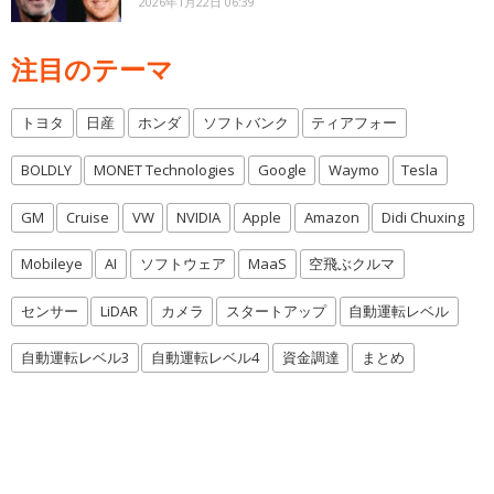
2026年1月22日 06:39
注目のテーマ
トヨタ
日産
ホンダ
ソフトバンク
ティアフォー
BOLDLY
MONET Technologies
Google
Waymo
Tesla
GM
Cruise
VW
NVIDIA
Apple
Amazon
Didi Chuxing
Mobileye
AI
ソフトウェア
MaaS
空飛ぶクルマ
センサー
LiDAR
カメラ
スタートアップ
自動運転レベル
自動運転レベル3
自動運転レベル4
資金調達
まとめ