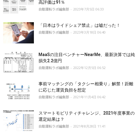
高評価は91％
自動運転ラボ編集部
-
2023年7月5日 06:33
「日本はライドシェア禁止」は嘘だった！
自動運転ラボ編集部
-
2023年3月18日 06:40
MaaSの注目ベンチャーNearMe、最新決算では純
損失2.2億円
自動運転ラボ編集部
-
2022年12月5日 06:52
事前マッチングの「タクシー相乗り」解禁！距離
に応じた運賃負担を想定
自動運転ラボ編集部
-
2021年11月4日 06:42
スマートモビリティチャレンジ、2021年度事業の
選定結果は？
自動運転ラボ編集部
-
2021年8月28日 11:41