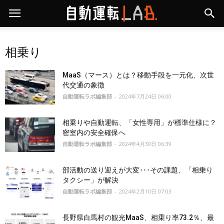
相乗り
MaaS（マース）とは？移動手段を一元化、次世
代交通の象徴
自動運転ラボ編集部
-
2024年7月24日 06:00
相乗りや自動運転、「女性専用」が標準仕様に？
密室内の安全確保へ
自動運転ラボ編集部
-
2024年4月30日 06:39
部活動の送り迎えが大変･･･その課題、「相乗り
タクシー」が解決
自動運転ラボ編集部
-
2024年2月10日 07:03
長野県白馬村の観光MaaS、相乗り率73.2％、最