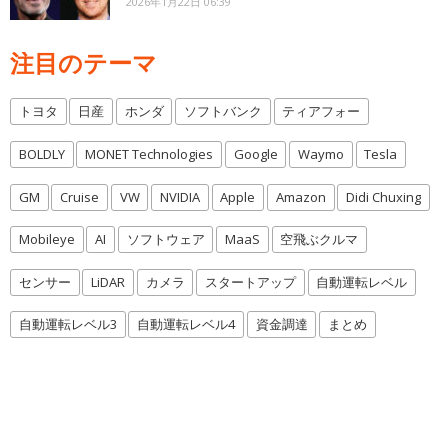
2026年1月22日 06:39
注目のテーマ
トヨタ
日産
ホンダ
ソフトバンク
ティアフォー
BOLDLY
MONET Technologies
Google
Waymo
Tesla
GM
Cruise
VW
NVIDIA
Apple
Amazon
Didi Chuxing
Mobileye
AI
ソフトウェア
MaaS
空飛ぶクルマ
センサー
LiDAR
カメラ
スタートアップ
自動運転レベル
自動運転レベル3
自動運転レベル4
資金調達
まとめ