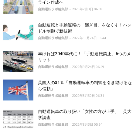
ライン作成へ
自動運転ラボ編集部
-
2023年2月3日 06:38
自動運転と手動運転の「継ぎ目」をなくす！ハン
ドル制御で新技術
自動運転ラボ編集部
-
2022年10月24日 06:44
早ければ2040年代に！「手動運転禁止」6つのメ
リット
自動運転ラボ編集部
-
2022年9月24日 06:49
英国人の31％「自動運転車の制御を引き継げるな
ら信頼」
自動運転ラボ編集部
-
2022年8月30日 06:31
自動運転車の取り扱い「女性の方が上手」 英大
学調査
自動運転ラボ編集部
-
2022年8月3日 05:34