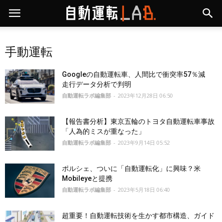
手動運転
Googleの自動運転車、人間比で衝突率57％減
走行データ分析で判明
自動運転ラボ編集部
-
2023年12月28日 06:50
【報告書分析】東京五輪のトヨタ自動運転車事故
「人為的ミスが重なった」
自動運転ラボ編集部
-
2023年9月14日 05:52
ポルシェ、ついに「自動運転化」に興味？米
Mobileyeと提携
自動運転ラボ編集部
-
2023年5月18日 06:40
超重要！自動運転技術を生かす都市構造、ガイド