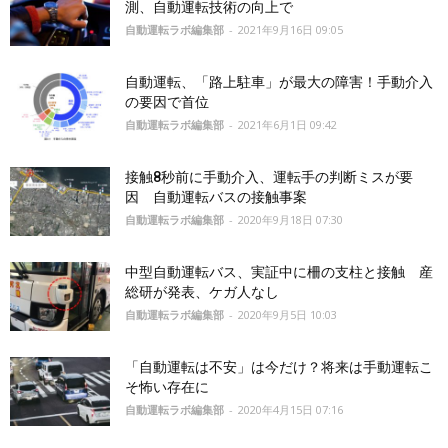
測、自動運転技術の向上で
自動運転ラボ編集部
-
2021年9月16日 09:05
自動運転、「路上駐車」が最大の障害！手動介入
の要因で首位
自動運転ラボ編集部
-
2021年6月1日 09:42
接触8秒前に手動介入、運転手の判断ミスが要
因 自動運転バスの接触事案
自動運転ラボ編集部
-
2020年9月18日 07:30
中型自動運転バス、実証中に柵の支柱と接触 産
総研が発表、ケガ人なし
自動運転ラボ編集部
-
2020年9月5日 10:03
「自動運転は不安」は今だけ？将来は手動運転こ
そ怖い存在に
自動運転ラボ編集部
-
2020年4月15日 07:16