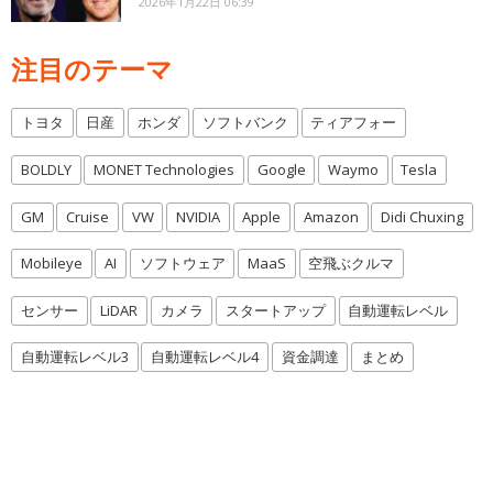
2026年1月22日 06:39
注目のテーマ
トヨタ
日産
ホンダ
ソフトバンク
ティアフォー
BOLDLY
MONET Technologies
Google
Waymo
Tesla
GM
Cruise
VW
NVIDIA
Apple
Amazon
Didi Chuxing
Mobileye
AI
ソフトウェア
MaaS
空飛ぶクルマ
センサー
LiDAR
カメラ
スタートアップ
自動運転レベル
自動運転レベル3
自動運転レベル4
資金調達
まとめ