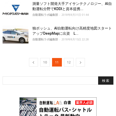
測量ソフト開発大手アイサンテクノロジー、AI自
動運転分野でKDDIと資本提携...
自動運転ラボ編集部
-
2018年8月31日 01:44
独ボッシュ、AI自動運転向け高精度地図スタート
アップDeepMapに出資 L...
自動運転ラボ編集部
-
2018年8月15日 22:28
10
11
12