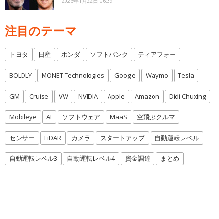
2026年1月22日 06:39
注目のテーマ
トヨタ
日産
ホンダ
ソフトバンク
ティアフォー
BOLDLY
MONET Technologies
Google
Waymo
Tesla
GM
Cruise
VW
NVIDIA
Apple
Amazon
Didi Chuxing
Mobileye
AI
ソフトウェア
MaaS
空飛ぶクルマ
センサー
LiDAR
カメラ
スタートアップ
自動運転レベル
自動運転レベル3
自動運転レベル4
資金調達
まとめ