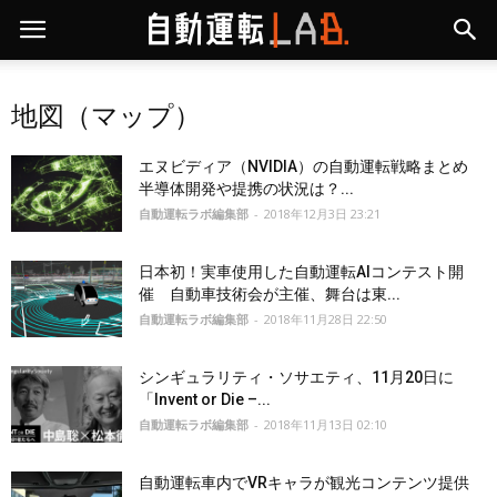
地図（マップ）
エヌビディア（NVIDIA）の自動運転戦略まとめ
半導体開発や提携の状況は？...
自動運転ラボ編集部
-
2018年12月3日 23:21
日本初！実車使用した自動運転AIコンテスト開
催 自動車技術会が主催、舞台は東...
自動運転ラボ編集部
-
2018年11月28日 22:50
シンギュラリティ・ソサエティ、11月20日に
「Invent or Die –...
自動運転ラボ編集部
-
2018年11月13日 02:10
自動運転車内でVRキャラが観光コンテンツ提供