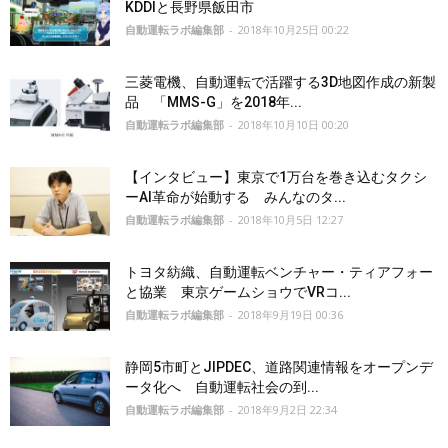
KDDIと長野県飯田市
自動運転ラボ編集部
-
2018年10月25日 00:22
三菱電機、自動運転で活躍する3D地図作成の新製
品 「MMS-G」を2018年...
自動運転ラボ編集部
-
2018年10月10日 00:20
【インタビュー】東京で1万台を巻き込むタクシ
ーAI革命が始動する みんなのタ...
自動運転ラボ編集部
-
2018年10月5日 12:27
トヨタ紡織、自動運転ベンチャー・ティアフォー
と協業 東京ゲームショウでVRコ...
自動運転ラボ編集部
-
2018年9月19日 00:36
静岡5市町とJIPDEC、道路関連情報をオープンデ
ータ化へ 自動運転社会の到...
自動運転ラボ編集部
-
2018年9月2日 22:34