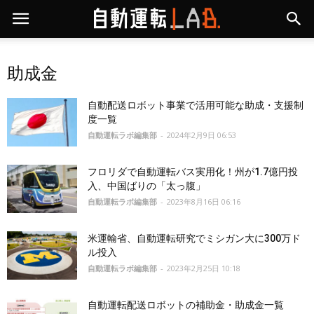
助成金
自動配送ロボット事業で活用可能な助成・支援制
度一覧
自動運転ラボ編集部
-
2024年2月9日 06:53
フロリダで自動運転バス実用化！州が1.7億円投
入、中国ばりの「太っ腹」
自動運転ラボ編集部
-
2023年8月16日 06:16
米運輸省、自動運転研究でミシガン大に300万ド
ル投入
自動運転ラボ編集部
-
2023年2月25日 10:18
自動運転配送ロボットの補助金・助成金一覧