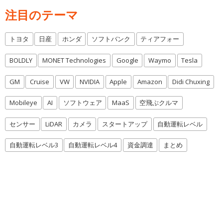
注目のテーマ
トヨタ
日産
ホンダ
ソフトバンク
ティアフォー
BOLDLY
MONET Technologies
Google
Waymo
Tesla
GM
Cruise
VW
NVIDIA
Apple
Amazon
Didi Chuxing
Mobileye
AI
ソフトウェア
MaaS
空飛ぶクルマ
センサー
LiDAR
カメラ
スタートアップ
自動運転レベル
自動運転レベル3
自動運転レベル4
資金調達
まとめ