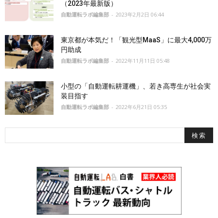
（2023年最新版）
自動運転ラボ編集部
-
2023年2月2日 06:44
東京都が本気だ！「観光型MaaS」に最大4,000万
円助成
自動運転ラボ編集部
-
2022年11月11日 05:48
小型の「自動運転耕運機」、若き高専生が社会実
装目指す
自動運転ラボ編集部
-
2022年6月21日 05:35