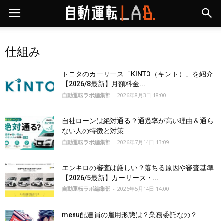
仕組み
トヨタのカーリース「KINTO（キント）」を紹介
【2026/8最新】月額料金...
自動運転ラボ編集部
-
2026年8月3日 18:00
自社ローンは絶対通る？通過率が高い理由＆通ら
ない人の特徴と対策
自動運転ラボ編集部
-
2026年7月14日 13:09
エンキロの審査は厳しい？落ちる原因や審査基準
【2026/5最新】カーリース・...
自動運転ラボ編集部
-
2026年5月14日 14:00
menu配達員の雇用形態は？業務委託なの？