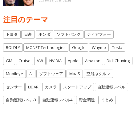
2026年1月22日 06:39
注目のテーマ
トヨタ
日産
ホンダ
ソフトバンク
ティアフォー
BOLDLY
MONET Technologies
Google
Waymo
Tesla
GM
Cruise
VW
NVIDIA
Apple
Amazon
Didi Chuxing
Mobileye
AI
ソフトウェア
MaaS
空飛ぶクルマ
センサー
LiDAR
カメラ
スタートアップ
自動運転レベル
自動運転レベル3
自動運転レベル4
資金調達
まとめ