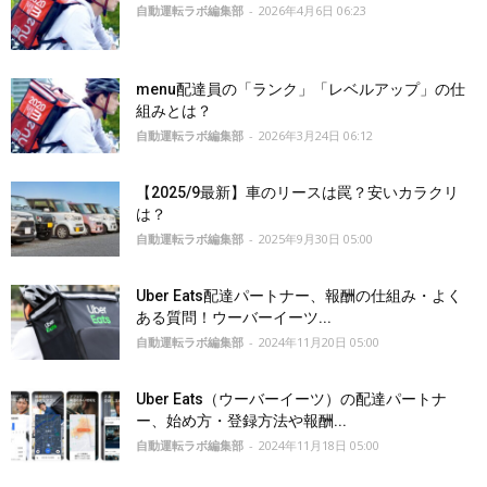
自動運転ラボ編集部
-
2026年4月6日 06:23
menu配達員の「ランク」「レベルアップ」の仕
組みとは？
自動運転ラボ編集部
-
2026年3月24日 06:12
【2025/9最新】車のリースは罠？安いカラクリ
は？
自動運転ラボ編集部
-
2025年9月30日 05:00
Uber Eats配達パートナー、報酬の仕組み・よく
ある質問！ウーバーイーツ...
自動運転ラボ編集部
-
2024年11月20日 05:00
Uber Eats（ウーバーイーツ）の配達パートナ
ー、始め方・登録方法や報酬...
自動運転ラボ編集部
-
2024年11月18日 05:00