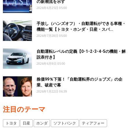
の新潮流を示す
2026年6月25日 05:00
手放し（ハンズオフ）・自動運転ができる車種・
機能一覧【トヨタ・ホンダ・日産・スバ...
2026年7月28日 05:00
自動運転レベルの定義【0･1･2･3･4･5の機能・解
説表付き】
2026年6月9日 05:00
株価99％下落！「自動運転界のジョブズ」の企
業、破産で幕
2026年1月22日 06:39
注目のテーマ
トヨタ
日産
ホンダ
ソフトバンク
ティアフォー