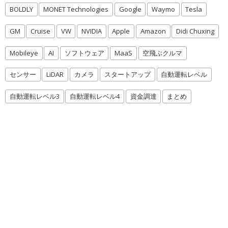
BOLDLY
MONET Technologies
Google
Waymo
Tesla
GM
Cruise
VW
NVIDIA
Apple
Amazon
Didi Chuxing
Mobileye
AI
ソフトウェア
MaaS
空飛ぶクルマ
センサー
LiDAR
カメラ
スタートアップ
自動運転レベル
自動運転レベル3
自動運転レベル4
資金調達
まとめ