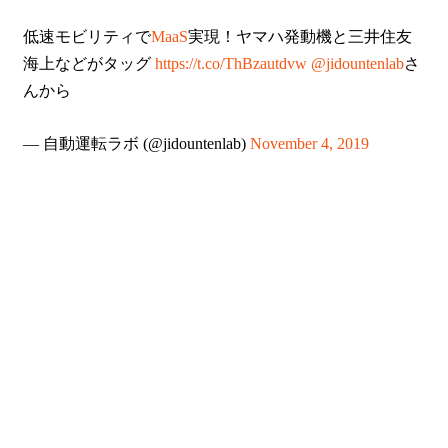
低速モビリティで
MaaS
実現！ヤマハ発動機と三井住友
海上などがタッグ
https://t.co/ThBzautdvw
@jidountenlab
さ
んから
— 自動運転ラボ (@jidountenlab)
November 4, 2019