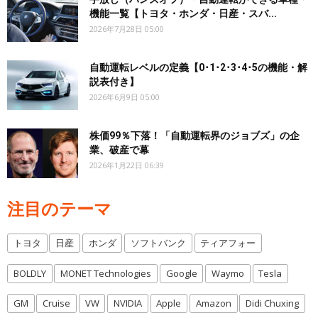
機能一覧【トヨタ・ホンダ・日産・スバ...
2026年7月28日 05:00
自動運転レベルの定義【0･1･2･3･4･5の機能・解
説表付き】
2026年6月9日 05:00
株価99％下落！「自動運転界のジョブズ」の企
業、破産で幕
2026年1月22日 06:39
注目のテーマ
トヨタ
日産
ホンダ
ソフトバンク
ティアフォー
BOLDLY
MONET Technologies
Google
Waymo
Tesla
GM
Cruise
VW
NVIDIA
Apple
Amazon
Didi Chuxing