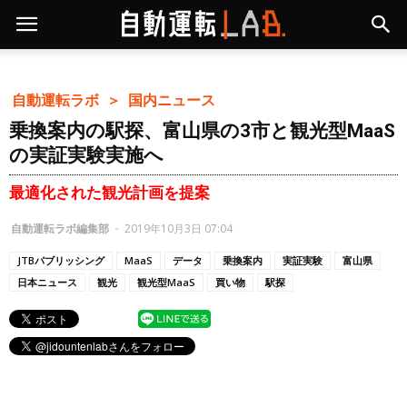
自動運転ラボ ＞
国内ニュース
乗換案内の駅探、富山県の3市と観光型MaaS
の実証実験実施へ
最適化された観光計画を提案
自動運転ラボ編集部
-
2019年10月3日 07:04
JTBパブリッシング
MaaS
データ
乗換案内
実証実験
富山県
日本ニュース
観光
観光型MaaS
買い物
駅探