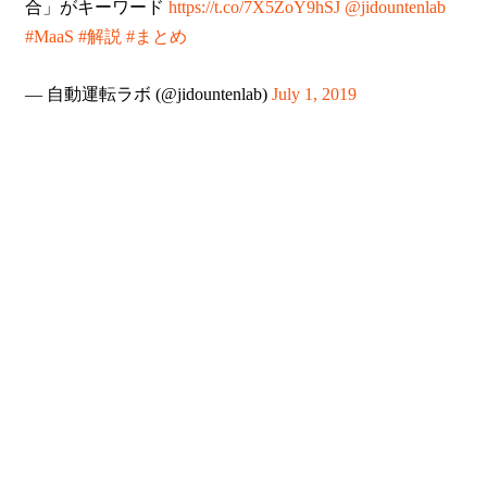
合」がキーワード
https://t.co/7X5ZoY9hSJ
@jidountenlab
#MaaS
#解説
#まとめ
— 自動運転ラボ (@jidountenlab)
July 1, 2019