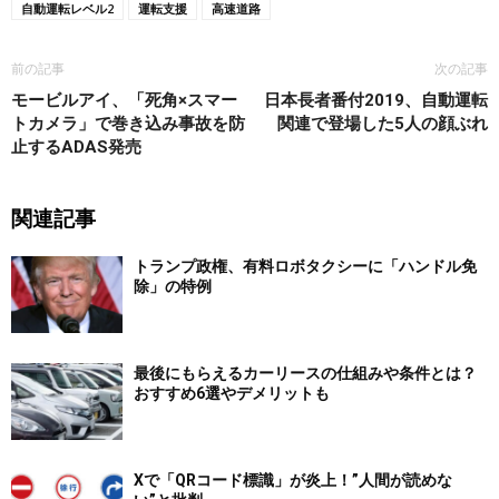
自動運転レベル2
運転支援
高速道路
前の記事
次の記事
モービルアイ、「死角×スマー
日本長者番付2019、自動運転
トカメラ」で巻き込み事故を防
関連で登場した5人の顔ぶれ
止するADAS発売
関連記事
トランプ政権、有料ロボタクシーに「ハンドル免
除」の特例
最後にもらえるカーリースの仕組みや条件とは？
おすすめ6選やデメリットも
Xで「QRコード標識」が炎上！”人間が読めな