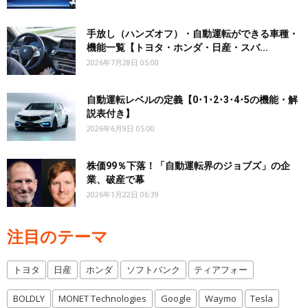
手放し（ハンズオフ）・自動運転ができる車種・
機能一覧【トヨタ・ホンダ・日産・スバ...
2026年7月28日 05:00
自動運転レベルの定義【0･1･2･3･4･5の機能・解
説表付き】
2026年6月9日 05:00
株価99％下落！「自動運転界のジョブズ」の企
業、破産で幕
2026年1月22日 06:39
注目のテーマ
トヨタ
日産
ホンダ
ソフトバンク
ティアフォー
BOLDLY
MONET Technologies
Google
Waymo
Tesla