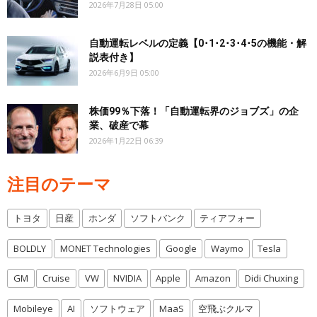
2026年7月28日 05:00
自動運転レベルの定義【0･1･2･3･4･5の機能・解
説表付き】
2026年6月9日 05:00
株価99％下落！「自動運転界のジョブズ」の企
業、破産で幕
2026年1月22日 06:39
注目のテーマ
トヨタ
日産
ホンダ
ソフトバンク
ティアフォー
BOLDLY
MONET Technologies
Google
Waymo
Tesla
GM
Cruise
VW
NVIDIA
Apple
Amazon
Didi Chuxing
Mobileye
AI
ソフトウェア
MaaS
空飛ぶクルマ