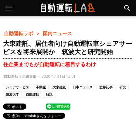
自動運転ラボ ＞
国内ニュース
大東建託、居住者向け自動運転車シェアサー
ビスを将来展開か 筑波大と研究開始
住企業までもが自動運転に着目するわけ
自動運転ラボ編集部
-
2020年7月1日 12:01
シェアサービス
不動産
大東建託
日本ニュース
監修記事
研究
筑波大学
自動運転
解説