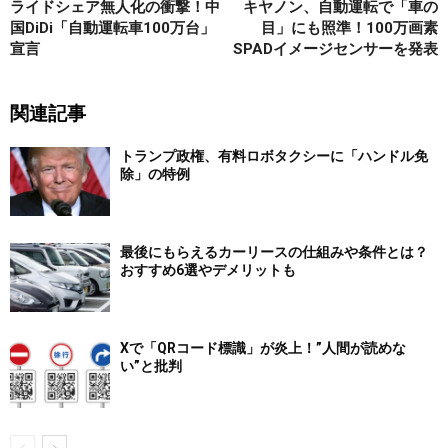
ライドシェア無人化の衝撃！中
キヤノン、自動運転で「車の
国DiDi「自動運転車100万台」
目」にも照準！100万画素
宣言
SPADイメージセンサーを発表
関連記事
トランプ政権、有料ロボタクシーに「ハンドル免
除」の特例
最後にもらえるカーリースの仕組みや条件とは？
おすすめ6選やデメリットも
Xで「QRコード標識」が炎上！”人間が読めな
い”と批判