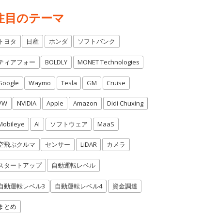
注目のテーマ
トヨタ
日産
ホンダ
ソフトバンク
ティアフォー
BOLDLY
MONET Technologies
Google
Waymo
Tesla
GM
Cruise
VW
NVIDIA
Apple
Amazon
Didi Chuxing
Mobileye
AI
ソフトウェア
MaaS
空飛ぶクルマ
センサー
LiDAR
カメラ
スタートアップ
自動運転レベル
自動運転レベル3
自動運転レベル4
資金調達
まとめ