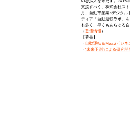
の急拡大を果たす。201
支援すべく、株式会社ストロ
月、自動車産業×デジタル
ディア「自動運転ラボ」を
も多く、早くもあらゆる自
（
登壇情報
）
【著書】
・
自動運転＆MaaSビジ
・
“未来予測”による研究