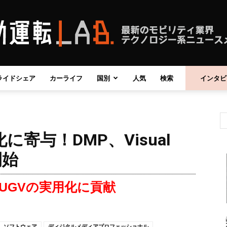
ライドシェア
カーライフ
国別
人気
検索
インタビ
自
寄与！DMP、Visual
動
開始
UGVの実用化に貢献
運
ソフトウェア
ディジタルメディアプロフェッショナル