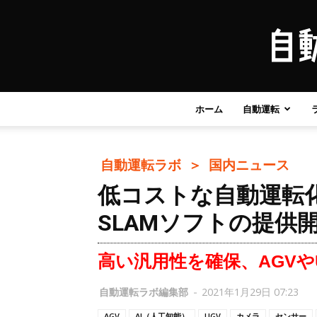
ホーム
自動運転
自動運転ラボ ＞
国内ニュース
低コストな自動運転化に
SLAMソフトの提供
高い汎用性を確保、AGVや
自動運転ラボ編集部
-
2021年1月29日 07:23
AGV
AI（人工知能）
UGV
カメラ
センサー