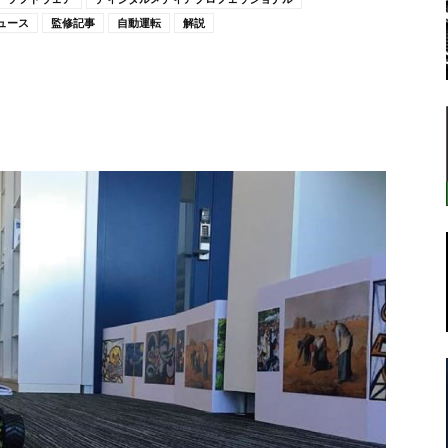
ュース
監修記事
自動運転
解説
転
ラ
ボ