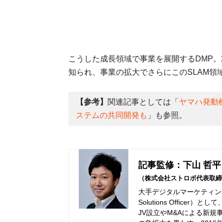
こうした成長領域で事業を展開するDMP。
知られ、事業の拡大でさらにこのSLAM領
【参考】
関連記事としては「
ヤマハ発動
ステムの共同開発も
」も参照。
記事監修：下山 哲平
（株式会社ストロボ代表取締
大手デジタルマーケティング
Solutions Offic
JV設立やM&Aによる新規