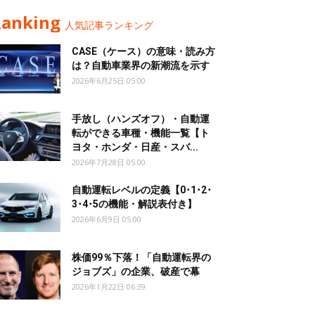
Ranking
人気記事ランキング
CASE（ケース）の意味・読み方
は？自動車業界の新潮流を示す
2026年6月25日 05:00
手放し（ハンズオフ）・自動運
転ができる車種・機能一覧【ト
ヨタ・ホンダ・日産・スバ...
2026年7月28日 05:00
自動運転レベルの定義【0･1･2･
3･4･5の機能・解説表付き】
2026年6月9日 05:00
株価99％下落！「自動運転界の
ジョブズ」の企業、破産で幕
2026年1月22日 06:39