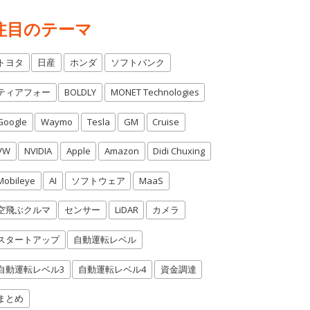
注目のテーマ
トヨタ
日産
ホンダ
ソフトバンク
ティアフォー
BOLDLY
MONET Technologies
Google
Waymo
Tesla
GM
Cruise
VW
NVIDIA
Apple
Amazon
Didi Chuxing
Mobileye
AI
ソフトウェア
MaaS
空飛ぶクルマ
センサー
LiDAR
カメラ
スタートアップ
自動運転レベル
自動運転レベル3
自動運転レベル4
資金調達
まとめ