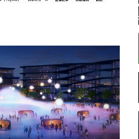
転
ラ
ボ