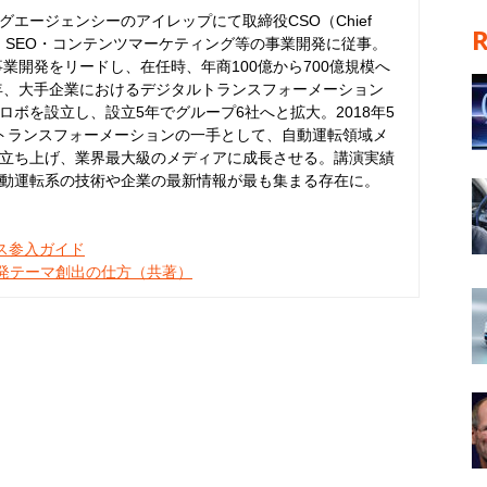
エージェンシーのアイレップにて取締役CSO（Chief
er）として、SEO・コンテンツマーケティング等の事業開発に従事。
事業開発をリードし、在任時、年商100億から700億規模へ
6年、大手企業におけるデジタルトランスフォーメーション
ボを設立し、設立5年でグループ6社へと拡大。2018年5
トランスフォーメーションの一手として、自動運転領域メ
立ち上げ、業界最大級のメディアに成長させる。講演実績
動運転系の技術や企業の最新情報が最も集まる存在に。
ネス参入ガイド
開発テーマ創出の仕方（共著）