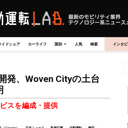
ライドシェア
カーライフ
国別
人気
検索
インタビ
自
、Woven Cityの土台
動
明
ビスを編成・提供
運
（Toyota）
日本ニュース
監修記事
自動運転
解説