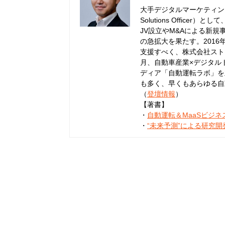
大手デジタルマーケティング
Solutions Offic
JV設立やM&Aによる新規
の急拡大を果たす。201
支援すべく、株式会社ストロ
月、自動車産業×デジタル
ディア「自動運転ラボ」を
も多く、早くもあらゆる自
（
登壇情報
）
【著書】
・
自動運転＆MaaSビジ
・
“未来予測”による研究