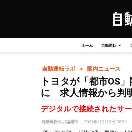
ホーム
自動運転
自動運転ラボ ＞
国内ニュース
トヨタが「都市OS」開発
に 求人情報から判
デジタルで接続されたサー
自動運転ラボ編集部
-
2021年10月13日 06:54
OS
Woven City
ソフトウェア
デジタル
トヨタ