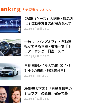
Ranking
人気記事ランキング
CASE（ケース）の意味・読み方
は？自動車業界の新潮流を示す
2026年6月25日 05:00
手放し（ハンズオフ）・自動運
転ができる車種・機能一覧【ト
ヨタ・ホンダ・日産・スバ...
2026年7月28日 05:00
自動運転レベルの定義【0･1･2･
3･4･5の機能・解説表付き】
2026年6月9日 05:00
株価99％下落！「自動運転界の
ジョブズ」の企業、破産で幕
2026年1月22日 06:39