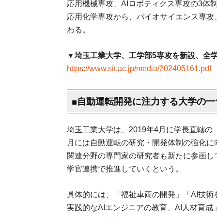
応用機械専攻、AIロボティクス専攻の3体
応用化学専攻から、バイオサイエンス専攻
わる。
▼埼玉工業大学、工学部5専攻を新設、全
https://www.sit.ac.jp/media/202405161.pdf
■自動運転開発に注力する大学の一
埼玉工業大学は、2019年4月に学長直轄の
月には自動運転の研究・開発体制の強化に
関連分野の専門家の研究者も新たに参画し
学官連携で推進していくという。
具体的には、「福祉車両の開発」「AI技
実践的なAIエンジニアの教育、AI人材育