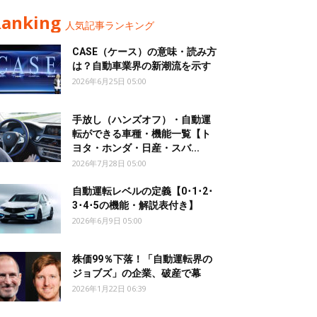
Ranking
人気記事ランキング
CASE（ケース）の意味・読み方
は？自動車業界の新潮流を示す
2026年6月25日 05:00
手放し（ハンズオフ）・自動運
転ができる車種・機能一覧【ト
ヨタ・ホンダ・日産・スバ...
2026年7月28日 05:00
自動運転レベルの定義【0･1･2･
3･4･5の機能・解説表付き】
2026年6月9日 05:00
株価99％下落！「自動運転界の
ジョブズ」の企業、破産で幕
2026年1月22日 06:39