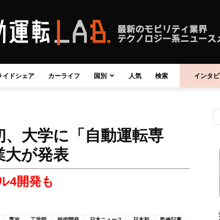
ライドシェア
カーライフ
国別
人気
検索
インタビ
自
初、大学に「自動運転専
動
業大が発表
ル4開発も
運
専攻
工学部
技術開発
日本ニュース
日本初
監修記事