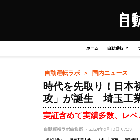
ホーム
自動運転
自動運転ラボ ＞
国内ニュース
時代を先取り！日本
攻」が誕生 埼玉工
実証含めて実績多数、レベ
自動運転ラボ編集部
-
2024年6月13日 07:29
モビリティ
埼玉工業大学
大学
実績
実証実験