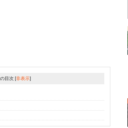
の目次
[
非表示
]