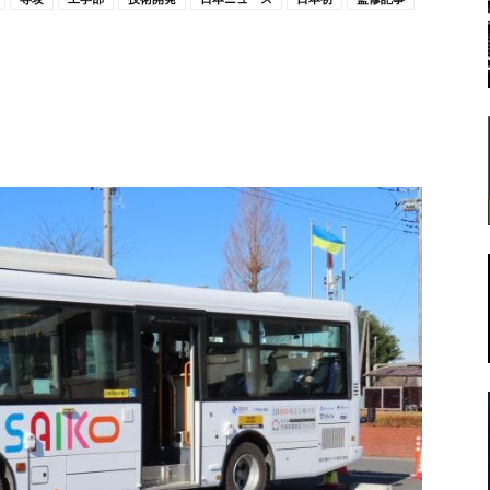
転
ラ
ボ