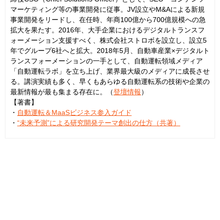
マーケティング等の事業開発に従事。JV設立やM&Aによる新規
事業開発をリードし、在任時、年商100億から700億規模への急
拡大を果たす。2016年、大手企業におけるデジタルトランスフ
ォーメーション支援すべく、株式会社ストロボを設立し、設立5
年でグループ6社へと拡大。2018年5月、自動車産業×デジタルト
ランスフォーメーションの一手として、自動運転領域メディア
「自動運転ラボ」を立ち上げ、業界最大級のメディアに成長させ
る。講演実績も多く、早くもあらゆる自動運転系の技術や企業の
最新情報が最も集まる存在に。（
登壇情報
）
【著書】
・
自動運転＆MaaSビジネス参入ガイド
・
“未来予測”による研究開発テーマ創出の仕方（共著）