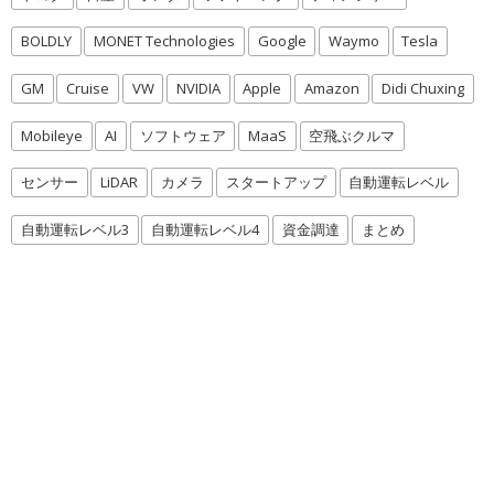
BOLDLY
MONET Technologies
Google
Waymo
Tesla
GM
Cruise
VW
NVIDIA
Apple
Amazon
Didi Chuxing
Mobileye
AI
ソフトウェア
MaaS
空飛ぶクルマ
センサー
LiDAR
カメラ
スタートアップ
自動運転レベル
自動運転レベル3
自動運転レベル4
資金調達
まとめ