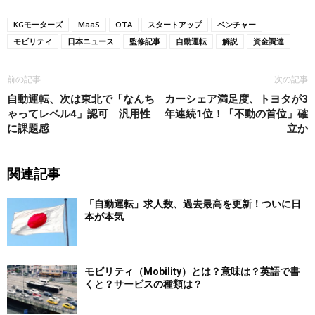
KGモーターズ
MaaS
OTA
スタートアップ
ベンチャー
モビリティ
日本ニュース
監修記事
自動運転
解説
資金調達
前の記事
次の記事
自動運転、次は東北で「なんち
カーシェア満足度、トヨタが3
ゃってレベル4」認可 汎用性
年連続1位！「不動の首位」確
に課題感
立か
関連記事
「自動運転」求人数、過去最高を更新！ついに日
本が本気
モビリティ（Mobility）とは？意味は？英語で書
くと？サービスの種類は？