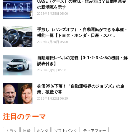
CASE（ケース）の意味・読み方は？自動車業界
の新潮流を示す
2026年6月25日 05:00
手放し（ハンズオフ）・自動運転ができる車種・
機能一覧【トヨタ・ホンダ・日産・スバ...
2026年7月28日 05:00
自動運転レベルの定義【0･1･2･3･4･5の機能・解
説表付き】
2026年6月9日 05:00
株価99％下落！「自動運転界のジョブズ」の企
業、破産で幕
2026年1月22日 06:39
注目のテーマ
トヨタ
日産
ホンダ
ソフトバンク
ティアフォー