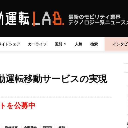
ライドシェア
カーライフ
国別
人気
検索
インタビ
自
自動運転移動サービスの実現
動
トを公募中
運
監修記事
自動運転
西新宿
解説