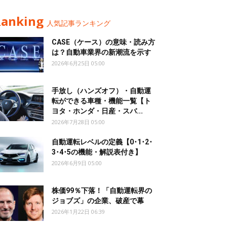
Ranking
人気記事ランキング
CASE（ケース）の意味・読み方
は？自動車業界の新潮流を示す
2026年6月25日 05:00
手放し（ハンズオフ）・自動運
転ができる車種・機能一覧【ト
ヨタ・ホンダ・日産・スバ...
2026年7月28日 05:00
自動運転レベルの定義【0･1･2･
3･4･5の機能・解説表付き】
2026年6月9日 05:00
株価99％下落！「自動運転界の
ジョブズ」の企業、破産で幕
2026年1月22日 06:39