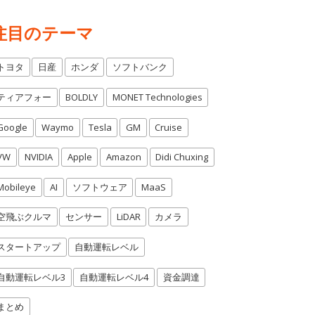
注目のテーマ
トヨタ
日産
ホンダ
ソフトバンク
ティアフォー
BOLDLY
MONET Technologies
Google
Waymo
Tesla
GM
Cruise
VW
NVIDIA
Apple
Amazon
Didi Chuxing
Mobileye
AI
ソフトウェア
MaaS
空飛ぶクルマ
センサー
LiDAR
カメラ
スタートアップ
自動運転レベル
自動運転レベル3
自動運転レベル4
資金調達
まとめ