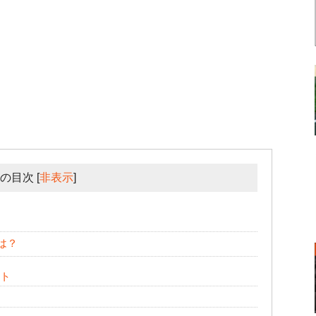
の目次
[
非表示
]
は？
クト