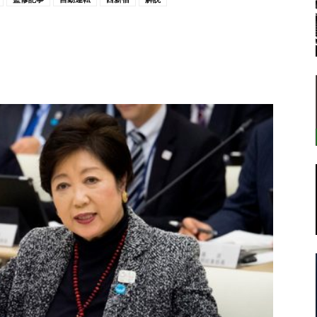
転
ラ
ボ