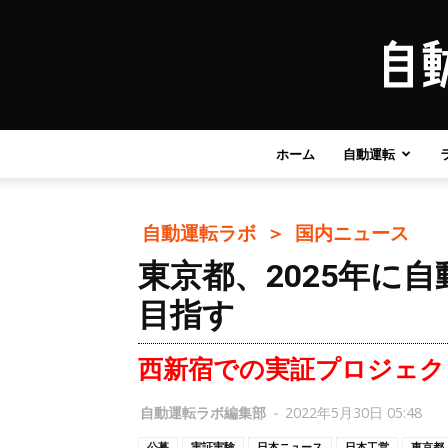
ホーム
自動運転
自動運転ラボ ＞
国内ニュース
東京都、2025年に
目指す
西新宿での実証プロジェク
自動運転ラボ編集部
-
2022年5月30日 05:48
公募
実証実験
日本ニュース
日本工営
東京都