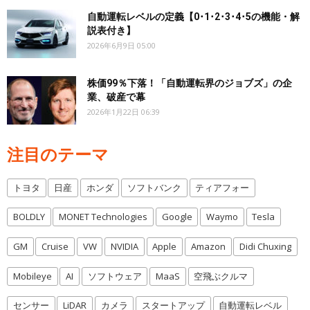
自動運転レベルの定義【0･1･2･3･4･5の機能・解
説表付き】
2026年6月9日 05:00
株価99％下落！「自動運転界のジョブズ」の企
業、破産で幕
2026年1月22日 06:39
注目のテーマ
トヨタ
日産
ホンダ
ソフトバンク
ティアフォー
BOLDLY
MONET Technologies
Google
Waymo
Tesla
GM
Cruise
VW
NVIDIA
Apple
Amazon
Didi Chuxing
Mobileye
AI
ソフトウェア
MaaS
空飛ぶクルマ
センサー
LiDAR
カメラ
スタートアップ
自動運転レベル