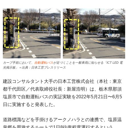
カーブ手前において、
自動運転バス
が近づくことを一般車両に知らせる「ICT LED 電
光掲示板」＝出典：日本工営プレスリリース
建設コンサルタント大手の日本工営株式会社（本社：東京
都千代田区／代表取締役社長：新屋浩明）は、栃木県那須
塩原市で自動運転バスの実証実験を2022年5月21日〜6月5
日に実施すると発表した。
道路標識などを手掛けるアークノハラとの連携で、塩原温
泉郷を周遊するルートで1日8往復程度運行するという。