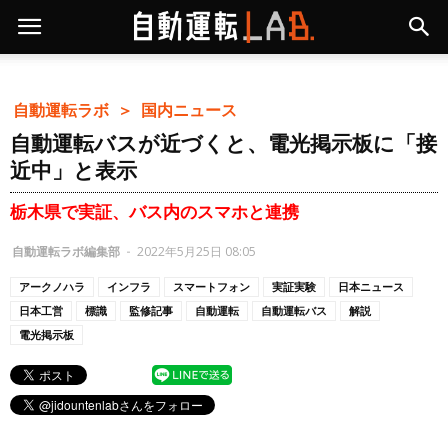
自動運転ラボ ＞
国内ニュース
自動運転バスが近づくと、電光掲示板に「接
近中」と表示
栃木県で実証、バス内のスマホと連携
自動運転ラボ編集部
-
2022年5月25日 08:05
アークノハラ
インフラ
スマートフォン
実証実験
日本ニュース
日本工営
標識
監修記事
自動運転
自動運転バス
解説
電光掲示板