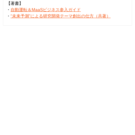
【著書】
・
自動運転＆MaaSビジネス参入ガイド
・
“未来予測”による研究開発テーマ創出の仕方（共著）