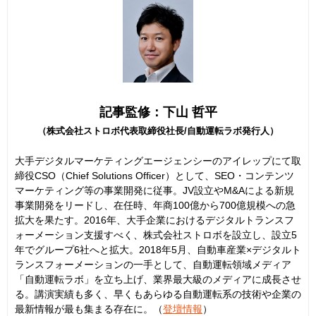
記事監修：下山 哲平
（株式会社ストロボ代表取締役社長/自動運転ラボ発行人）
大手デジタルマーケティングエージェンシーのアイレップにて取
締役CSO（Chief Solutions Officer）として、SEO・コンテンツ
マーケティング等の事業開発に従事。JV設立やM&Aによる新規
事業開発をリードし、在任時、年商100億から700億規模への急
拡大を果たす。2016年、大手企業におけるデジタルトランスフ
ォーメーション支援すべく、株式会社ストロボを設立し、設立5
年でグループ6社へと拡大。2018年5月、自動車産業×デジタルト
ランスフォーメーションの一手として、自動運転領域メディア
「自動運転ラボ」を立ち上げ、業界最大級のメディアに成長させ
る。講演実績も多く、早くもあらゆる自動運転系の技術や企業の
最新情報が最も集まる存在に。（
登壇情報
）