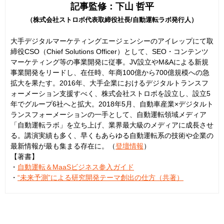
記事監修：下山 哲平
（株式会社ストロボ代表取締役社長/自動運転ラボ発行人）
大手デジタルマーケティングエージェンシーのアイレップにて取
締役CSO（Chief Solutions Officer）として、SEO・コンテンツ
マーケティング等の事業開発に従事。JV設立やM&Aによる新規
事業開発をリードし、在任時、年商100億から700億規模への急
拡大を果たす。2016年、大手企業におけるデジタルトランスフ
ォーメーション支援すべく、株式会社ストロボを設立し、設立5
年でグループ6社へと拡大。2018年5月、自動車産業×デジタルト
ランスフォーメーションの一手として、自動運転領域メディア
「自動運転ラボ」を立ち上げ、業界最大級のメディアに成長させ
る。講演実績も多く、早くもあらゆる自動運転系の技術や企業の
最新情報が最も集まる存在に。（
登壇情報
）
【著書】
・
自動運転＆MaaSビジネス参入ガイド
・
“未来予測”による研究開発テーマ創出の仕方（共著）