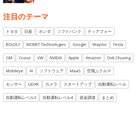
注目のテーマ
トヨタ
日産
ホンダ
ソフトバンク
ティアフォー
BOLDLY
MONET Technologies
Google
Waymo
Tesla
GM
Cruise
VW
NVIDIA
Apple
Amazon
Didi Chuxing
Mobileye
AI
ソフトウェア
MaaS
空飛ぶクルマ
センサー
LiDAR
カメラ
スタートアップ
自動運転レベル
自動運転レベル3
自動運転レベル4
資金調達
まとめ