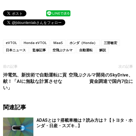
eVTOL
Honda eVTOL
MaaS
ホンダ（Honda）
三部敏宏
日本ニュース
監修記事
空飛ぶクルマ
自動運転
解説
前の記事
次の記事
沖電気、新技術で自動運転に貢
空飛ぶクルマ開発のSkyDrive、
献！「AIに無駄な計算させな
資金調達で国内7位に
い」
関連記事
ADASとは？搭載車種は？読み方は？【トヨタ・ホ
ンダ・日産・スズキ…】