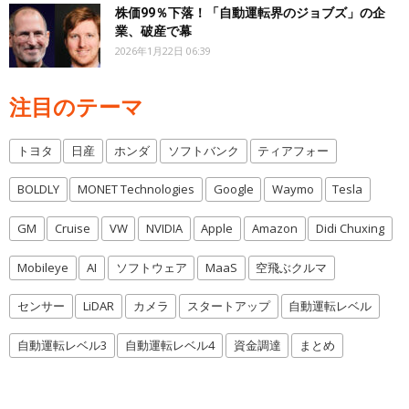
株価99％下落！「自動運転界のジョブズ」の企
業、破産で幕
2026年1月22日 06:39
注目のテーマ
トヨタ
日産
ホンダ
ソフトバンク
ティアフォー
BOLDLY
MONET Technologies
Google
Waymo
Tesla
GM
Cruise
VW
NVIDIA
Apple
Amazon
Didi Chuxing
Mobileye
AI
ソフトウェア
MaaS
空飛ぶクルマ
センサー
LiDAR
カメラ
スタートアップ
自動運転レベル
自動運転レベル3
自動運転レベル4
資金調達
まとめ