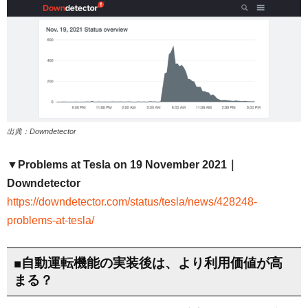
出典：Downdetector
▼Problems at Tesla on 19 November 2021｜
Downdetector
https://downdetector.com/status/tesla/news/428248-
problems-at-tesla/
■自動運転機能の実装後は、より利用価値が高
まる？