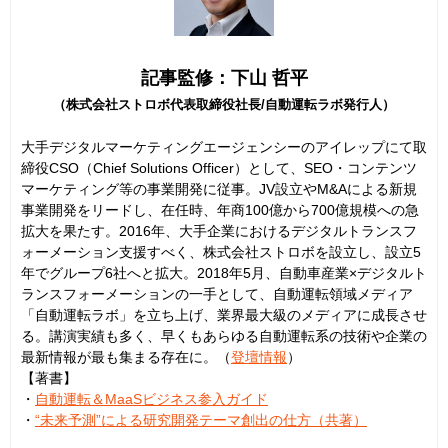
記事監修：下山 哲平
（株式会社ストロボ代表取締役社長/自動運転ラボ発行人）
大手デジタルマーケティングエージェンシーのアイレップにて取
締役CSO（Chief Solutions Officer）として、SEO・コンテンツ
マーケティング等の事業開発に従事。JV設立やM&Aによる新規
事業開発をリードし、在任時、年商100億から700億規模への急
拡大を果たす。2016年、大手企業におけるデジタルトランスフ
ォーメーション支援すべく、株式会社ストロボを設立し、設立5
年でグループ6社へと拡大。2018年5月、自動車産業×デジタルト
ランスフォーメーションの一手として、自動運転領域メディア
「自動運転ラボ」を立ち上げ、業界最大級のメディアに成長させ
る。講演実績も多く、早くもあらゆる自動運転系の技術や企業の
最新情報が最も集まる存在に。（
登壇情報
）
【著書】
・
自動運転＆MaaSビジネス参入ガイド
・
“未来予測”による研究開発テーマ創出の仕方（共著）