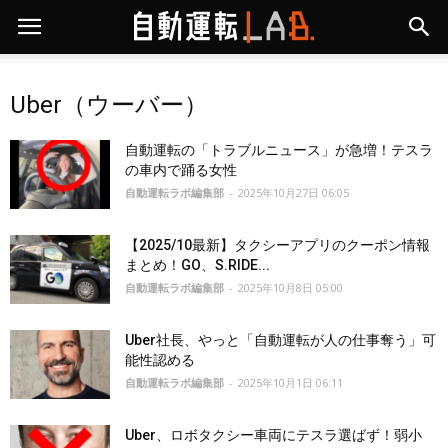
Uber（ウーバー）
自動運転の「トラブルニュース」が急増！テスラ
の車内で踊る女性
自動運転ラボ編集部
-
2025年10月27日 06:05
【2025/10最新】タクシーアプリのクーポン情報
まとめ！GO、S.RIDE...
自動運転ラボ編集部
-
2025年10月8日 05:00
Uber社長、やっと「自動運転が人の仕事奪う」可
能性認める
自動運転ラボ編集部
-
2025年10月1日 06:11
Uber、ロボタクシー車両にテスラ選ばず！弱小