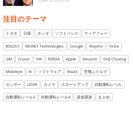
2026年1月22日 06:39
注目のテーマ
トヨタ
日産
ホンダ
ソフトバンク
ティアフォー
BOLDLY
MONET Technologies
Google
Waymo
Tesla
GM
Cruise
VW
NVIDIA
Apple
Amazon
Didi Chuxing
Mobileye
AI
ソフトウェア
MaaS
空飛ぶクルマ
センサー
LiDAR
カメラ
スタートアップ
自動運転レベル
自動運転レベル3
自動運転レベル4
資金調達
まとめ