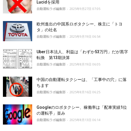
Lucidを採用
自動運転ラボ編集部
-
2025年9月27日 07:05
欧州進出の中国系ロボタクシー、株主に「トヨ
タ」の社名
自動運転ラボ編集部
-
2025年9月19日 06:54
Uber日本法人、利益は「わずか53万円」だが黒字
転換 第13期決算
自動運転ラボ編集部
-
2025年8月19日 06:05
中国の自動運転タクシーは、「工事中の穴」に落
ちます
自動運転ラボ編集部
-
2025年8月16日 06:25
Googleのロボタクシー、稼働率は「配車実績1位
の運転手」並み
自動運転ラボ編集部
-
2025年8月13日 06:14