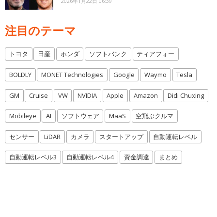
2026年1月22日 06:39
注目のテーマ
トヨタ
日産
ホンダ
ソフトバンク
ティアフォー
BOLDLY
MONET Technologies
Google
Waymo
Tesla
GM
Cruise
VW
NVIDIA
Apple
Amazon
Didi Chuxing
Mobileye
AI
ソフトウェア
MaaS
空飛ぶクルマ
センサー
LiDAR
カメラ
スタートアップ
自動運転レベル
自動運転レベル3
自動運転レベル4
資金調達
まとめ