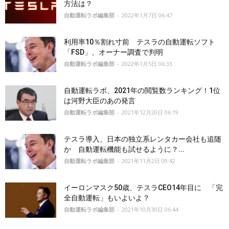
方法は？
自動運転ラボ編集部
-
2022年1月7日 06:47
利用率10％割れ寸前 テスラの自動運転ソフト
「FSD」、オーナー調査で判明
自動運転ラボ編集部
-
2022年1月5日 06:33
自動運転ラボ、2021年の閲覧数ランキング！1位
は河野大臣のあの発言
自動運転ラボ編集部
-
2021年12月20日 06:19
テスラ導入、日本の独立系レンタカー会社も追随
か 自動運転機能も試せるように？...
自動運転ラボ編集部
-
2021年11月2日 09:42
イーロンマスク50歳、テスラCEO14年目に 「完
全自動運転」もいよいよ？
自動運転ラボ編集部
-
2021年10月30日 06:44