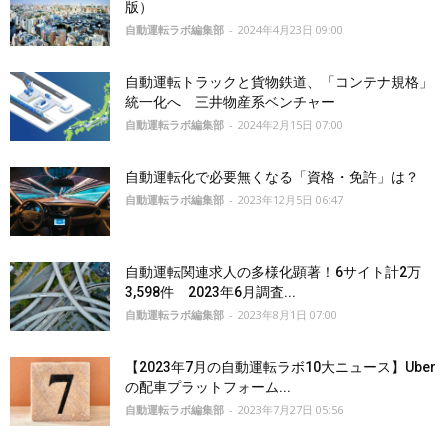
版）
自動運転ラボ編集部
-
2024年4月23日 09:00
自動運転トラックと貨物鉄道、「コンテナ規格」
統一化へ 三井物産系ベンチャー
自動運転ラボ編集部
-
2024年2月15日 07:00
自動運転化で必要無くなる「資格・免許」は？
自動運転ラボ編集部
-
2023年12月5日 06:47
自動運転関連求人の多様化顕著！6サイト計2万
3,598件 2023年6月調査...
自動運転ラボ編集部
-
2023年8月1日 07:00
【2023年7月の自動運転ラボ10大ニュース】Uber
の配車プラットフォーム...
自動運転ラボ編集部
-
2023年7月27日 05:56