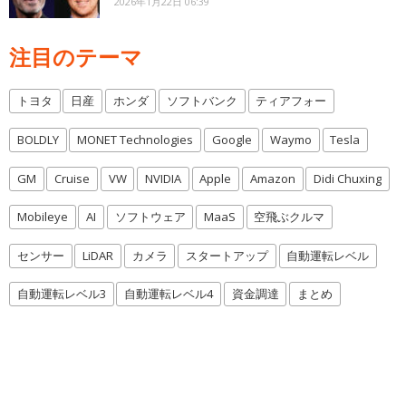
2026年1月22日 06:39
注目のテーマ
トヨタ
日産
ホンダ
ソフトバンク
ティアフォー
BOLDLY
MONET Technologies
Google
Waymo
Tesla
GM
Cruise
VW
NVIDIA
Apple
Amazon
Didi Chuxing
Mobileye
AI
ソフトウェア
MaaS
空飛ぶクルマ
センサー
LiDAR
カメラ
スタートアップ
自動運転レベル
自動運転レベル3
自動運転レベル4
資金調達
まとめ