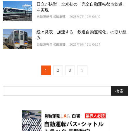
日立が快挙！全米初の「完全自動運転都市鉄道」
を実現
自動運転ラボ編集部
-
2023年7月17日 06:10
続々発表！加速する「鉄道自動運転化」の取り組
み
自動運転ラボ編集部
-
2023年6月15日 06:27
1
2
3