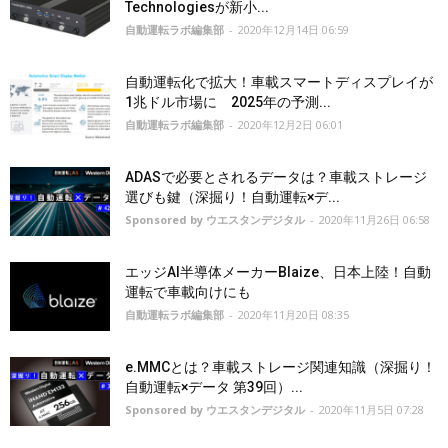
Technologiesが新小...
自動運転ラボ編集部
-
2020年12月14日 06:59
自動運転化で拡大！車載スマートディスプレイが
1兆ドル市場に 2025年の予測...
自動運転ラボ編集部
-
2020年12月2日 06:01
ADASで必要とされるデータは？車載ストレージ
選びも鍵（深掘り！自動運転×デ...
Sponsored by ウエスタンデジタル
-
2020年11月26日 06:58
エッジAI半導体メーカーBlaize、日本上陸！自動
運転で車載向けにも
自動運転ラボ編集部
-
2020年11月20日 08:35
e.MMCとは？車載ストレージ関連知識（深掘り！
自動運転×データ 第39回）...
Sponsored by ウエスタンデジタル
-
2020年11月5日 07:28