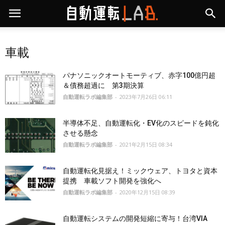
車載
パナソニックオートモーティブ、赤字100億円超
＆債務超過に 第3期決算
自動運転ラボ編集部
-
2023年7月26日 06:11
半導体不足、自動運転化・EV化のスピードを鈍化
させる懸念
自動運転ラボ編集部
-
2021年2月15日 08:34
自動運転化見据え！ミックウェア、トヨタと資本
提携 車載ソフト開発を強化へ
自動運転ラボ編集部
-
2020年12月15日 08:39
自動運転システムの開発短縮に寄与！台湾VIA