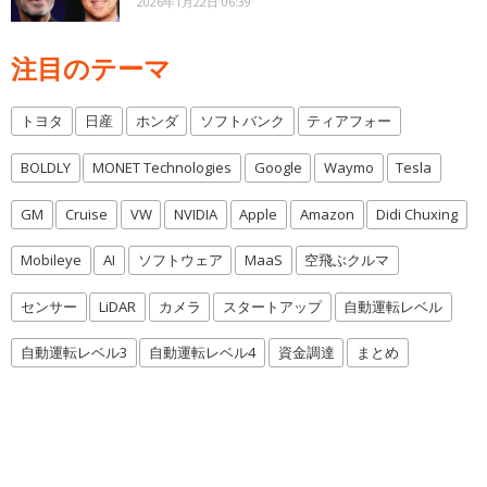
2026年1月22日 06:39
注目のテーマ
トヨタ
日産
ホンダ
ソフトバンク
ティアフォー
BOLDLY
MONET Technologies
Google
Waymo
Tesla
GM
Cruise
VW
NVIDIA
Apple
Amazon
Didi Chuxing
Mobileye
AI
ソフトウェア
MaaS
空飛ぶクルマ
センサー
LiDAR
カメラ
スタートアップ
自動運転レベル
自動運転レベル3
自動運転レベル4
資金調達
まとめ