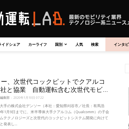
ライドシェア
カーライフ
国別
人気
検索
インタビ
自
ソー、次世代コックピットでクアルコ
動
社と協業 自動運転含む次世代モビ...
編集部
-
2020年1月10日 07:22
大手の株式会社デンソー（本社：愛知県刈谷市／社長：有馬浩
20年1月9日までに、米半導体大手クアルコム（Qualcomm）の子会
ムテクノロジーズと次世代のコックピットシステム開発に向けて
運
発表し...