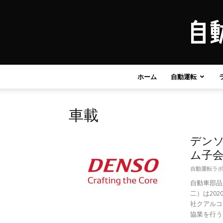
ホーム
自動運転
車載
デン
ム子会
自動運転ラボ
自動車部品
二）は20
社クアルコ
協業を行うと