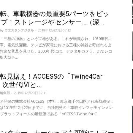
転、車載機器の最重要5パーツをピッ
プ！ストレージやセンサー…（深...
転
d by ウエスタンデジタル
-
2019年12月23日 07:12
「三種の神器」という宝器がある。これが転義され、1950年代に
庫、電気洗濯機、テレビが家電における三種の神器と呼ばれるよ
急速な普及を見せた。2000年代には、デジタルカメラ、DVDレコ
大型テ...
ラ
見据え！ACCESSの「Twine4Car
、次世代IVIと...
編集部
-
2019年12月23日 07:11
ア開発の株式会社ACCESS（本社：東京都千代田区／代表取締役：
ボ
は2019年12月22日までに、自社開発の「車載インフォテインメン
プラットフォームの最新版である「ACCESS Twine for C...
レンタカー、カーシェアも可能に！アー