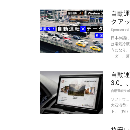
自動運
クアッ
Sponsore
日本神話に
は電気冷蔵
うになり、
ーダー、薄型
自動運転
3.0」
自動運転ラボ
ソフトウェ
大石清恭）
ト」（IVI）
格安