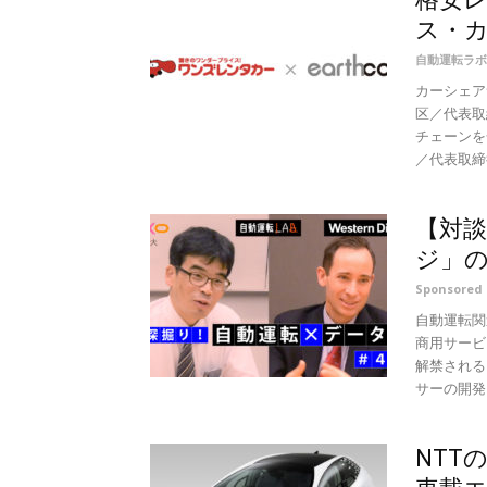
ス・
自動運転ラボ
カーシェア
区／代表取
チェーンを
／代表取締役
【対
ジ」の
Sponsore
自動運転関
商用サービ
解禁される
サーの開発も
NTT