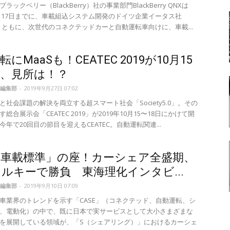
ラックベリー（BlackBerry）社の事業部門BlackBerry QNXは
11月17日までに、車載組込システム開発のドイツ企業イータス社
）とともに、次世代のコネクテッドカーと自動運転車向けに、車載...
にMaaSも！CEATEC 2019が10月15
幕、見所は！？
編集部
-
2019年9月27日 07:02
と社会課題の解決を両立する超スマート社会「Society5.0」。その
総合展示会「CEATEC 2019」が2019年10月15〜18日にかけて開
年で20回目の節目を迎えるCEATEC。自動運転関連...
「車載標準」の座！カーシェア全盛期、
ルキーで勝負 東海理化インタビ...
編集部
-
2019年9月10日 07:09
車業界のトレンドを示す「CASE」（コネクテッド、自動運転、シ
、電動化）の中で、既に日本で実サービスとして大小さまざまな
を展開している領域が、「S（シェアリング）」におけるカーシェ