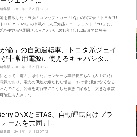
エージェントに
編集部
-
2019年11月23日 10:13
能を搭載したトヨタのコンセプトカー「LQ」の試乗会「トヨタYUI
TOURS 2020」の車載AI（人工知能）エージェント「YUI」に、
プのAI技術が展開されることが、2019年11月22日までに発表...
力が命」の自動運転車、トヨタ系ジェイ
が非常用電源に使えるキャパシタ...
編集部
-
2019年11月21日 07:22
にとって「電力」は命だ。センサーも車載装置もAI（人工知能）
電気であり、電力の供給が絶たれた場合、その場で動けなくなる
ろんのこと、公道を走行中にこうした事態に陥ると、大きな事故
可能性も大きくな...
kBerry QNXとETAS、自動運転向けプラ
ォームを共同開...
編集部
-
2019年11月18日 07:12