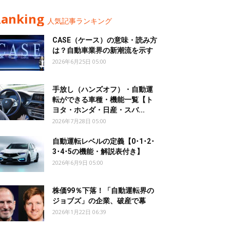
Ranking
人気記事ランキング
CASE（ケース）の意味・読み方
は？自動車業界の新潮流を示す
2026年6月25日 05:00
手放し（ハンズオフ）・自動運
転ができる車種・機能一覧【ト
ヨタ・ホンダ・日産・スバ...
2026年7月28日 05:00
自動運転レベルの定義【0･1･2･
3･4･5の機能・解説表付き】
2026年6月9日 05:00
株価99％下落！「自動運転界の
ジョブズ」の企業、破産で幕
2026年1月22日 06:39