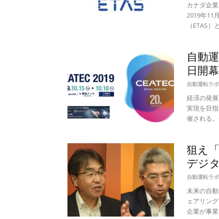
カナダ企業ブ
2019年
（ETAS
自動運転
日開
自動運転ラボ
経済の発展
実現を目指す
催される。今
狙え
デジタ
自動運転ラボ
未来の自動
ェアリング
企業が事業