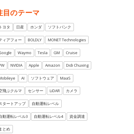
注目のテーマ
トヨタ
日産
ホンダ
ソフトバンク
ティアフォー
BOLDLY
MONET Technologies
Google
Waymo
Tesla
GM
Cruise
VW
NVIDIA
Apple
Amazon
Didi Chuxing
Mobileye
AI
ソフトウェア
MaaS
空飛ぶクルマ
センサー
LiDAR
カメラ
スタートアップ
自動運転レベル
自動運転レベル3
自動運転レベル4
資金調達
まとめ