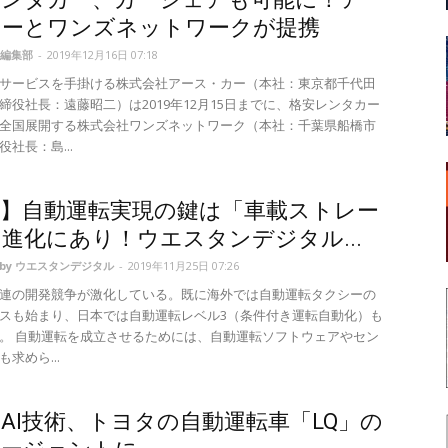
カーとワンズネットワークが提携
編集部
-
2019年12月16日 07:18
サービスを手掛ける株式会社アース・カー（本社：東京都千代田
締役社長：遠藤昭二）は2019年12月15日までに、格安レンタカー
全国展開する株式会社ワンズネットワーク（本社：千葉県船橋市
社長：島...
談】自動運転実現の鍵は「車載ストレー
進化にあり！ウエスタンデジタル...
d by ウエスタンデジタル
-
2019年11月25日 07:26
連の開発競争が激化している。既に海外では自動運転タクシーの
スも始まり、日本では自動運転レベル3（条件付き運転自動化）も
。 自動運転を成立させるためには、自動運転ソフトウェアやセン
求めら...
のAI技術、トヨタの自動運転車「LQ」の