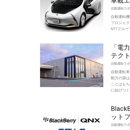
車載
自動運転ラボ
自動運転機
プロジェクト
NTTグルー
「電
テクト
自動運転ラボ
自動運転車
動力の源は
ことはもち
に結びつく
Blac
ットフ
自動運転ラボ