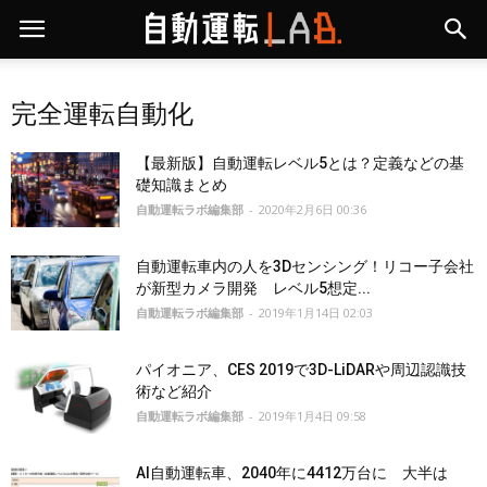
完全運転自動化
【最新版】自動運転レベル5とは？定義などの基
礎知識まとめ
自動運転ラボ編集部
-
2020年2月6日 00:36
自動運転車内の人を3Dセンシング！リコー子会社
が新型カメラ開発 レベル5想定...
自動運転ラボ編集部
-
2019年1月14日 02:03
パイオニア、CES 2019で3D-LiDARや周辺認識技
術など紹介
自動運転ラボ編集部
-
2019年1月4日 09:58
AI自動運転車、2040年に4412万台に 大半は