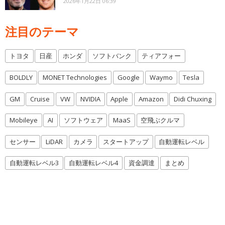
2026年1月22日 06:39
注目のテーマ
トヨタ
日産
ホンダ
ソフトバンク
ティアフォー
BOLDLY
MONET Technologies
Google
Waymo
Tesla
GM
Cruise
VW
NVIDIA
Apple
Amazon
Didi Chuxing
Mobileye
AI
ソフトウェア
MaaS
空飛ぶクルマ
センサー
LiDAR
カメラ
スタートアップ
自動運転レベル
自動運転レベル3
自動運転レベル4
資金調達
まとめ