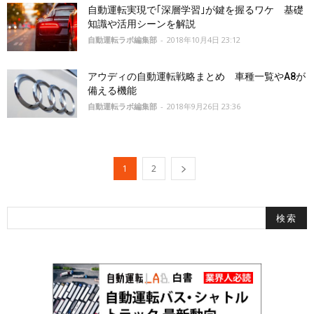
自動運転実現で｢深層学習｣が鍵を握るワケ 基礎
知識や活用シーンを解説
自動運転ラボ編集部
-
2018年10月4日 23:12
アウディの自動運転戦略まとめ 車種一覧やA8が
備える機能
自動運転ラボ編集部
-
2018年9月26日 23:36
1
2