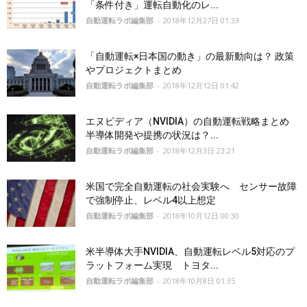
「条件付き」運転自動化のレ...
自動運転ラボ編集部
-
2018年12月27日 01:33
「自動運転×日本国の動き」の最新動向は？ 政策
やプロジェクトまとめ
自動運転ラボ編集部
-
2018年12月12日 01:42
エヌビディア（NVIDIA）の自動運転戦略まとめ
半導体開発や提携の状況は？...
自動運転ラボ編集部
-
2018年12月3日 23:21
米国で完全自動運転の社会実験へ センサー故障
で強制停止、レベル4以上想定
自動運転ラボ編集部
-
2018年10月12日 00:30
米半導体大手NVIDIA、自動運転レベル5対応のプ
ラットフォーム実現 トヨタ...
自動運転ラボ編集部
-
2018年10月8日 01:35