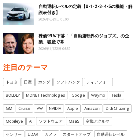
自動運転レベルの定義【0･1･2･3･4･5の機能・解
説表付き】
2026年6月9日 05:00
株価99％下落！「自動運転界のジョブズ」の企
業、破産で幕
2026年1月22日 06:39
注目のテーマ
トヨタ
日産
ホンダ
ソフトバンク
ティアフォー
BOLDLY
MONET Technologies
Google
Waymo
Tesla
GM
Cruise
VW
NVIDIA
Apple
Amazon
Didi Chuxing
Mobileye
AI
ソフトウェア
MaaS
空飛ぶクルマ
センサー
LiDAR
カメラ
スタートアップ
自動運転レベル