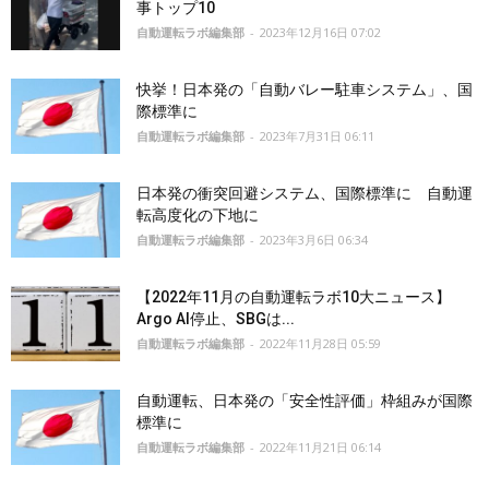
事トップ10
自動運転ラボ編集部
-
2023年12月16日 07:02
快挙！日本発の「自動バレー駐車システム」、国
際標準に
自動運転ラボ編集部
-
2023年7月31日 06:11
日本発の衝突回避システム、国際標準に 自動運
転高度化の下地に
自動運転ラボ編集部
-
2023年3月6日 06:34
【2022年11月の自動運転ラボ10大ニュース】
Argo AI停止、SBGは...
自動運転ラボ編集部
-
2022年11月28日 05:59
自動運転、日本発の「安全性評価」枠組みが国際
標準に
自動運転ラボ編集部
-
2022年11月21日 06:14