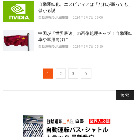
自動運転化、エヌビディアは「だれが勝っても」
儲かる説
自動運転ラボ編集部
-
2024年6月7日 06:00
中国が「世界最速」の画像処理チップ！自動運転
車や軍用向けに
自動運転ラボ編集部
-
2024年6月7日 05:59
1
2
3