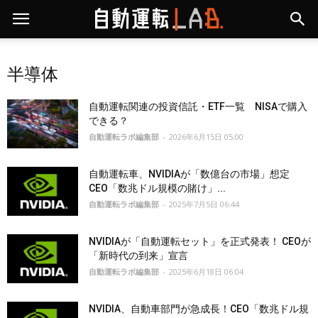
半導体
自動運転関連の投資信託・ETF一覧 NISAで購入
できる？
自動運転ラボ編集部
-
2026年6月15日 05:00
自動運転車、NVIDIAが「数億台の市場」想定
CEO「数兆ドル規模の賭け」...
自動運転ラボ編集部
-
2025年7月5日 06:44
NVIDIAが「自動運転セット」を正式発表！ CEOが
「新時代の到来」宣言
自動運転ラボ編集部
-
2025年6月18日 06:04
NVIDIA、自動車部門が急成長！CEO「数兆ドル規