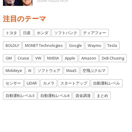
2026年1月22日 06:39
注目のテーマ
トヨタ
日産
ホンダ
ソフトバンク
ティアフォー
BOLDLY
MONET Technologies
Google
Waymo
Tesla
GM
Cruise
VW
NVIDIA
Apple
Amazon
Didi Chuxing
Mobileye
AI
ソフトウェア
MaaS
空飛ぶクルマ
センサー
LiDAR
カメラ
スタートアップ
自動運転レベル
自動運転レベル3
自動運転レベル4
資金調達
まとめ