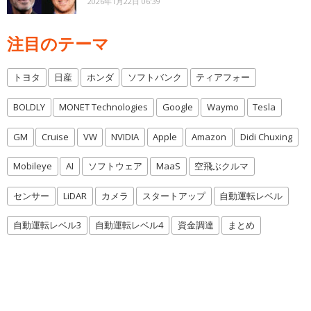
2026年1月22日 06:39
注目のテーマ
トヨタ
日産
ホンダ
ソフトバンク
ティアフォー
BOLDLY
MONET Technologies
Google
Waymo
Tesla
GM
Cruise
VW
NVIDIA
Apple
Amazon
Didi Chuxing
Mobileye
AI
ソフトウェア
MaaS
空飛ぶクルマ
センサー
LiDAR
カメラ
スタートアップ
自動運転レベル
自動運転レベル3
自動運転レベル4
資金調達
まとめ