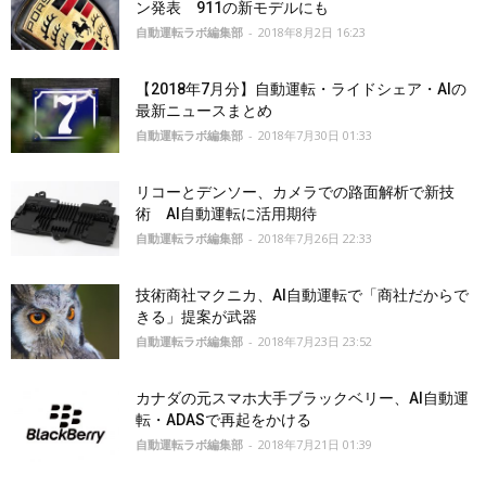
ン発表 911の新モデルにも
自動運転ラボ編集部
-
2018年8月2日 16:23
【2018年7月分】自動運転・ライドシェア・AIの
最新ニュースまとめ
自動運転ラボ編集部
-
2018年7月30日 01:33
リコーとデンソー、カメラでの路面解析で新技
術 AI自動運転に活用期待
自動運転ラボ編集部
-
2018年7月26日 22:33
技術商社マクニカ、AI自動運転で「商社だからで
きる」提案が武器
自動運転ラボ編集部
-
2018年7月23日 23:52
カナダの元スマホ大手ブラックベリー、AI自動運
転・ADASで再起をかける
自動運転ラボ編集部
-
2018年7月21日 01:39