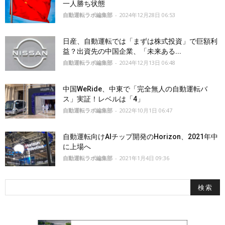
一人勝ち状態
自動運転ラボ編集部
-
2024年12月28日 06:53
日産、自動運転では「まずは株式投資」で巨額利
益？出資先の中国企業、「未来ある...
自動運転ラボ編集部
-
2024年12月13日 06:48
中国WeRide、中東で「完全無人の自動運転バ
ス」実証！レベルは「4」
自動運転ラボ編集部
-
2022年10月1日 06:47
自動運転向けAIチップ開発のHorizon、2021年中
に上場へ
自動運転ラボ編集部
-
2021年1月4日 09:36