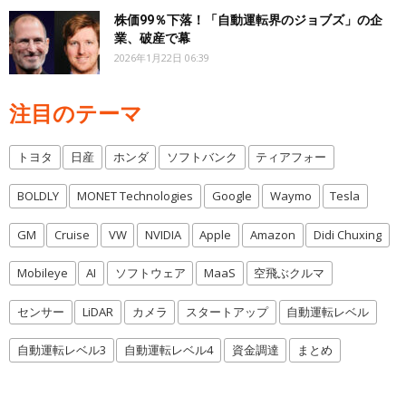
株価99％下落！「自動運転界のジョブズ」の企
業、破産で幕
2026年1月22日 06:39
注目のテーマ
トヨタ
日産
ホンダ
ソフトバンク
ティアフォー
BOLDLY
MONET Technologies
Google
Waymo
Tesla
GM
Cruise
VW
NVIDIA
Apple
Amazon
Didi Chuxing
Mobileye
AI
ソフトウェア
MaaS
空飛ぶクルマ
センサー
LiDAR
カメラ
スタートアップ
自動運転レベル
自動運転レベル3
自動運転レベル4
資金調達
まとめ