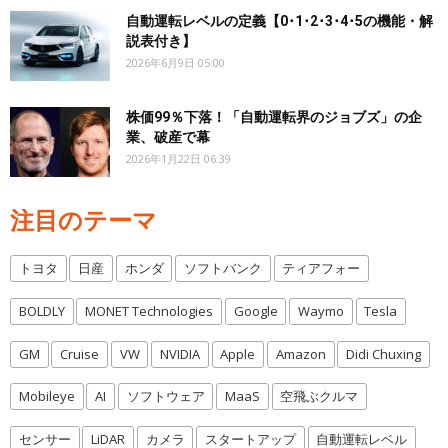
自動運転レベルの定義【0･1･2･3･4･5の機能・解
説表付き】
2026年6月9日 05:00
株価99％下落！「自動運転界のジョブズ」の企
業、破産で幕
2026年1月22日 06:39
注目のテーマ
トヨタ
日産
ホンダ
ソフトバンク
ティアフォー
BOLDLY
MONET Technologies
Google
Waymo
Tesla
GM
Cruise
VW
NVIDIA
Apple
Amazon
Didi Chuxing
Mobileye
AI
ソフトウェア
MaaS
空飛ぶクルマ
センサー
LiDAR
カメラ
スタートアップ
自動運転レベル