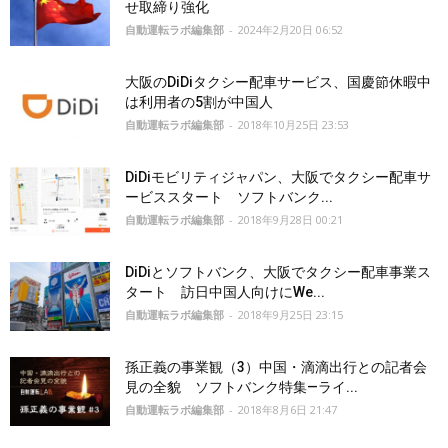
せ取締り強化
自動運転ラボ編集部
-
2024年2月20日 06:52
大阪のDiDiタクシー配車サービス、国慶節休暇中
は利用者の5割が中国人
自動運転ラボ編集部
-
2018年10月25日 23:53
DiDiモビリティジャパン、大阪でタクシー配車サ
ービススタート ソフトバンク...
自動運転ラボ編集部
-
2018年9月28日 00:21
DiDiとソフトバンク、大阪でタクシー配車事業ス
タート 訪日中国人向けにWe...
自動運転ラボ編集部
-
2018年9月25日 23:15
孫正義の事業観（3）中国・滴滴出行との記者会
見の全貌 ソフトバンク特集—ライ...
自動運転ラボ編集部
-
2018年8月6日 21:47