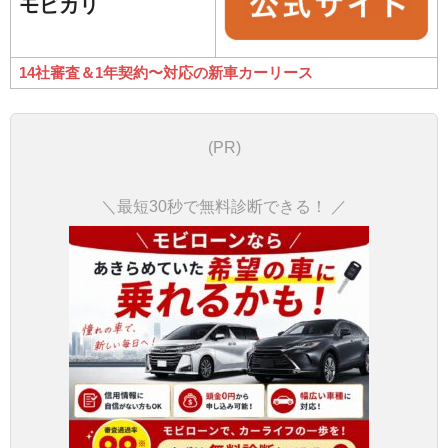
モビカリ
14社審査＆1年契約〜対応の新車カーリース
(PR)
＼最短30秒で無料診断できる！ ／