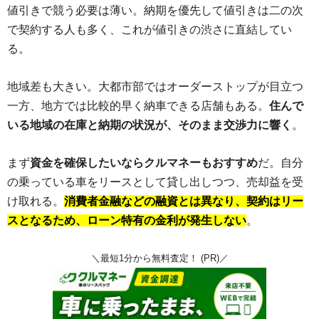
値引きで競う必要は薄い。納期を優先して値引きは二の次
で契約する人も多く、これが値引きの渋さに直結してい
る。
地域差も大きい。大都市部ではオーダーストップが目立つ
一方、地方では比較的早く納車できる店舗もある。
住んで
いる地域の在庫と納期の状況が、そのまま交渉力に響く
。
まず
資金を確保したいならクルマネーもおすすめ
だ。自分
の乗っている車をリースとして貸し出しつつ、売却益を受
け取れる。
消費者金融などの融資とは異なり、契約はリー
スとなるため、ローン特有の金利が発生しない
。
＼最短1分から無料査定！ (PR)／