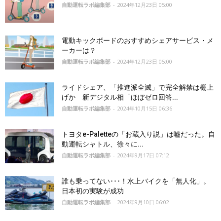
自動運転ラボ編集部
-
2024年12月23日 05:00
電動キックボードのおすすめシェアサービス・メ
ーカーは？
自動運転ラボ編集部
-
2024年12月23日 05:00
ライドシェア、「推進派全滅」で完全解禁は棚上
げか 新デジタル相「ほぼゼロ回答...
自動運転ラボ編集部
-
2024年10月15日 06:36
トヨタe-Paletteの「お蔵入り説」は嘘だった。自
動運転シャトル、徐々に...
自動運転ラボ編集部
-
2024年9月17日 07:12
誰も乗ってない･･･！水上バイクを「無人化」。
日本初の実験が成功
自動運転ラボ編集部
-
2024年9月10日 06:02