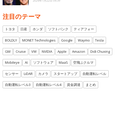
2026年1月22日 06:39
注目のテーマ
トヨタ
日産
ホンダ
ソフトバンク
ティアフォー
BOLDLY
MONET Technologies
Google
Waymo
Tesla
GM
Cruise
VW
NVIDIA
Apple
Amazon
Didi Chuxing
Mobileye
AI
ソフトウェア
MaaS
空飛ぶクルマ
センサー
LiDAR
カメラ
スタートアップ
自動運転レベル
自動運転レベル3
自動運転レベル4
資金調達
まとめ