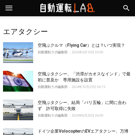
エアタクシー
空飛ぶクルマ（Flying Car）とは？いつ実現？
自動運転ラボ編集部
-
2026年6月19日 05:00
空飛ぶタクシー、「渋滞がカオスなインド」で最
初に普及か 専用施設を設置
自動運転ラボ編集部
-
2024年10月25日 06:15
空飛ぶタクシー、結局「パリ五輪」に間に合わ
ず 許可取得に失敗
自動運転ラボ編集部
-
2024年8月20日 06:09
ドイツ企業VolocopterのEVエアタクシー、万博