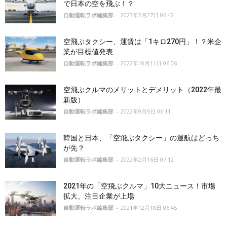
で日本の空を飛ぶ！？
自動運転ラボ編集部
-
2023年2月27日 06:42
空飛ぶタクシー、運賃は「1キロ270円」！？米企
業が目標値発表
自動運転ラボ編集部
-
2022年10月11日 06:06
空飛ぶクルマのメリットとデメリット（2022年最
新版）
自動運転ラボ編集部
-
2022年9月9日 06:11
韓国と日本、「空飛ぶタクシー」の運航はどっち
が先？
自動運転ラボ編集部
-
2022年2月16日 07:12
2021年の「空飛ぶクルマ」10大ニュース！市場
拡大、注目企業が上場
自動運転ラボ編集部
-
2021年12月18日 06:45