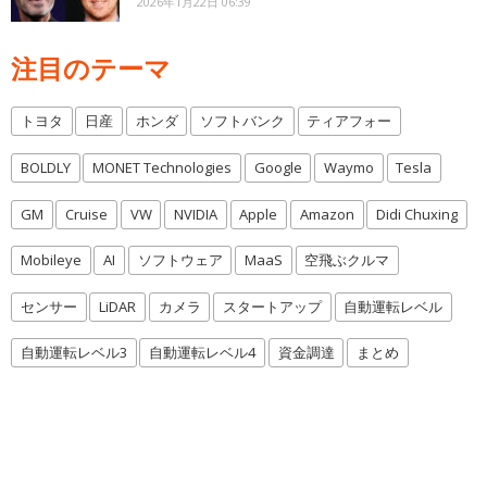
2026年1月22日 06:39
注目のテーマ
トヨタ
日産
ホンダ
ソフトバンク
ティアフォー
BOLDLY
MONET Technologies
Google
Waymo
Tesla
GM
Cruise
VW
NVIDIA
Apple
Amazon
Didi Chuxing
Mobileye
AI
ソフトウェア
MaaS
空飛ぶクルマ
センサー
LiDAR
カメラ
スタートアップ
自動運転レベル
自動運転レベル3
自動運転レベル4
資金調達
まとめ