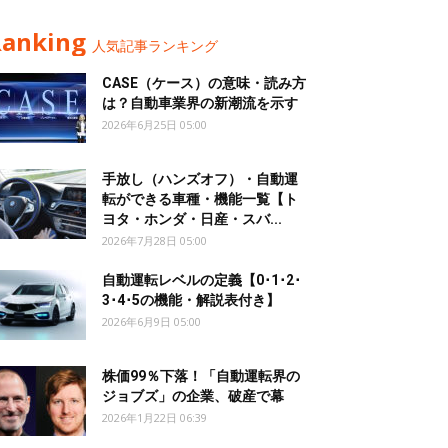
Ranking
人気記事ランキング
CASE（ケース）の意味・読み方
は？自動車業界の新潮流を示す
2026年6月25日 05:00
手放し（ハンズオフ）・自動運
転ができる車種・機能一覧【ト
ヨタ・ホンダ・日産・スバ...
2026年7月28日 05:00
自動運転レベルの定義【0･1･2･
3･4･5の機能・解説表付き】
2026年6月9日 05:00
株価99％下落！「自動運転界の
ジョブズ」の企業、破産で幕
2026年1月22日 06:39