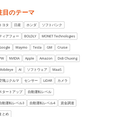
注目のテーマ
トヨタ
日産
ホンダ
ソフトバンク
ティアフォー
BOLDLY
MONET Technologies
Google
Waymo
Tesla
GM
Cruise
VW
NVIDIA
Apple
Amazon
Didi Chuxing
Mobileye
AI
ソフトウェア
MaaS
空飛ぶクルマ
センサー
LiDAR
カメラ
スタートアップ
自動運転レベル
自動運転レベル3
自動運転レベル4
資金調達
まとめ