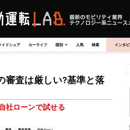
ライドシェア
カーライフ
国別
人気
検索
インタビ
自
の審査は厳しい?基準と落
動
自社ローンで試せる
運
審査
審査基準
自社ローン