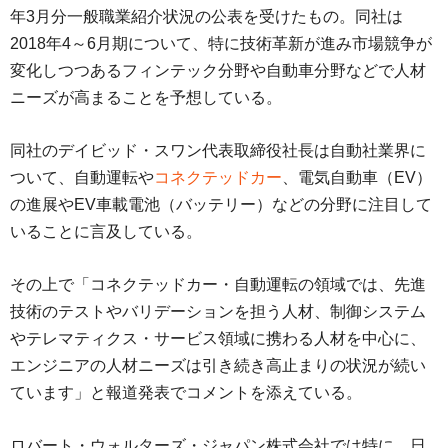
年3月分一般職業紹介状況の公表を受けたもの。同社は
2018年4～6月期について、特に技術革新が進み市場競争が
変化しつつあるフィンテック分野や自動車分野などで人材
ニーズが高まることを予想している。
同社のデイビッド・スワン代表取締役社長は自動社業界に
ついて、自動運転や
コネクテッドカー
、電気自動車（EV）
の進展やEV車載電池（バッテリー）などの分野に注目して
いることに言及している。
その上で「コネクテッドカー・自動運転の領域では、先進
技術のテストやバリデーションを担う人材、制御システム
やテレマティクス・サービス領域に携わる人材を中心に、
エンジニアの人材ニーズは引き続き高止まりの状況が続い
ています」と報道発表でコメントを添えている。
ロバート・ウォルターズ・ジャパン株式会社では特に、日