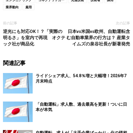
業界動向
雇用
前の記事
次の記事
逆光にも対応OK！？「実際の
日本vs米国vs欧州、自動運転含
明るさ」を室内で再現 オクテ
む自動車業界の行方は？ 産業タ
ック社が商品化
イムズの泉谷社長が新著発売
関連記事
ライドシェア求人、54.8％増と大幅増！2026年7
月末時点
「自動運転」求人数、過去最高を更新！ついに日
本が本気
自動運転、求人が「大手企業ばっかり」化の様相