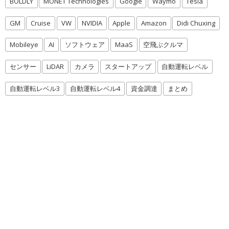
BOLDLY
MONET Technologies
Google
Waymo
Tesla
GM
Cruise
VW
NVIDIA
Apple
Amazon
Didi Chuxing
Mobileye
AI
ソフトウェア
MaaS
空飛ぶクルマ
センサー
LiDAR
カメラ
スタートアップ
自動運転レベル
自動運転レベル3
自動運転レベル4
資金調達
まとめ