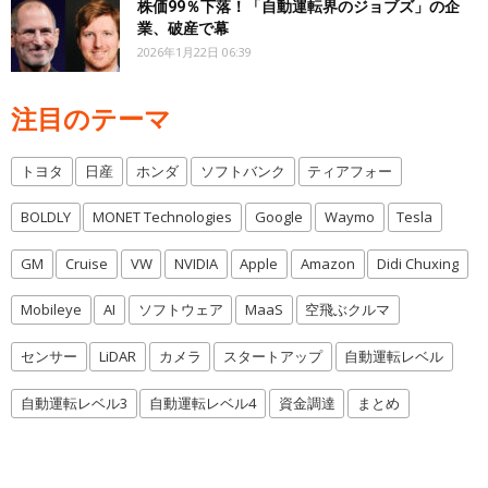
株価99％下落！「自動運転界のジョブズ」の企
業、破産で幕
2026年1月22日 06:39
注目のテーマ
トヨタ
日産
ホンダ
ソフトバンク
ティアフォー
BOLDLY
MONET Technologies
Google
Waymo
Tesla
GM
Cruise
VW
NVIDIA
Apple
Amazon
Didi Chuxing
Mobileye
AI
ソフトウェア
MaaS
空飛ぶクルマ
センサー
LiDAR
カメラ
スタートアップ
自動運転レベル
自動運転レベル3
自動運転レベル4
資金調達
まとめ