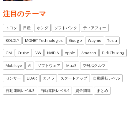
注目のテーマ
トヨタ
日産
ホンダ
ソフトバンク
ティアフォー
BOLDLY
MONET Technologies
Google
Waymo
Tesla
GM
Cruise
VW
NVIDIA
Apple
Amazon
Didi Chuxing
Mobileye
AI
ソフトウェア
MaaS
空飛ぶクルマ
センサー
LiDAR
カメラ
スタートアップ
自動運転レベル
自動運転レベル3
自動運転レベル4
資金調達
まとめ