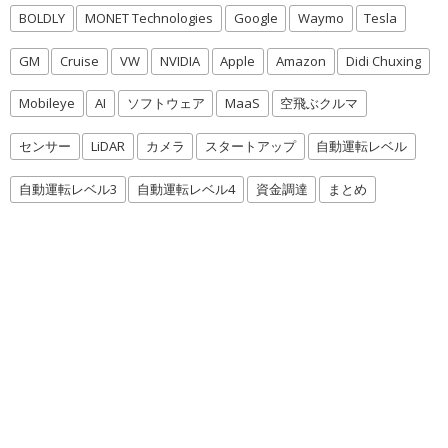
BOLDLY
MONET Technologies
Google
Waymo
Tesla
GM
Cruise
VW
NVIDIA
Apple
Amazon
Didi Chuxing
Mobileye
AI
ソフトウェア
MaaS
空飛ぶクルマ
センサー
LiDAR
カメラ
スタートアップ
自動運転レベル
自動運転レベル3
自動運転レベル4
資金調達
まとめ