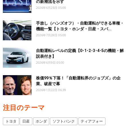
の新潮流を示す
2026年6月25日 05:00
手放し（ハンズオフ）・自動運転ができる車種・
機能一覧【トヨタ・ホンダ・日産・スバ...
2026年7月28日 05:00
自動運転レベルの定義【0･1･2･3･4･5の機能・解
説表付き】
2026年6月9日 05:00
株価99％下落！「自動運転界のジョブズ」の企
業、破産で幕
2026年1月22日 06:39
注目のテーマ
トヨタ
日産
ホンダ
ソフトバンク
ティアフォー