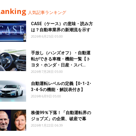
Ranking
人気記事ランキング
CASE（ケース）の意味・読み方
は？自動車業界の新潮流を示す
2026年6月25日 05:00
手放し（ハンズオフ）・自動運
転ができる車種・機能一覧【ト
ヨタ・ホンダ・日産・スバ...
2026年7月28日 05:00
自動運転レベルの定義【0･1･2･
3･4･5の機能・解説表付き】
2026年6月9日 05:00
株価99％下落！「自動運転界の
ジョブズ」の企業、破産で幕
2026年1月22日 06:39