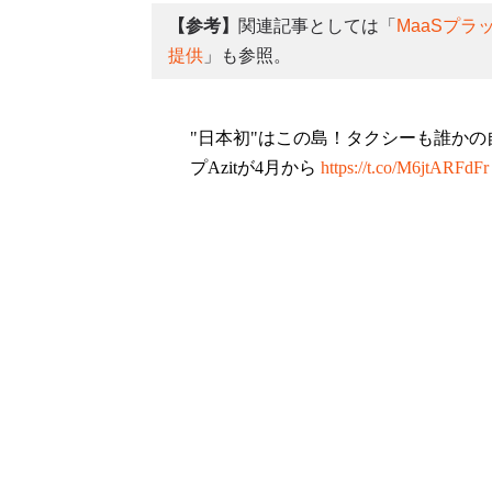
【参考】
関連記事としては「
MaaSプ
提供
」も参照。
"日本初"はこの島！タクシーも誰か
プAzitが4月から
https://t.co/M6jtARFdFr