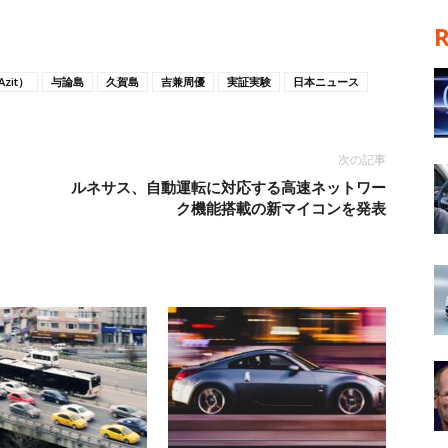
zit）
与論島
久賀島
吉兼周優
実証実験
日本ニュース
次の記事
」
ルネサス、自動運転に対応する高速ネットワー
ク機能搭載の新マイコンを発表