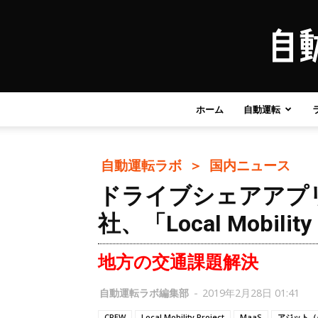
ホーム
自動運転
自動運転ラボ ＞
国内ニュース
ドライブシェアアプリ「
社、「Local Mobilit
地方の交通課題解決
自動運転ラボ編集部
-
2019年2月28日 01:41
CREW
Local Mobility Project
MaaS
アジット（A