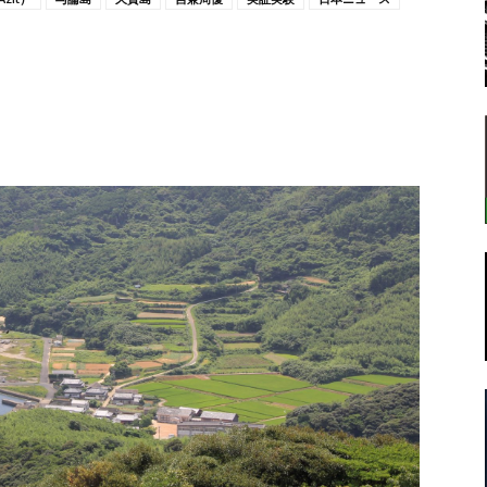
転
ラ
ボ