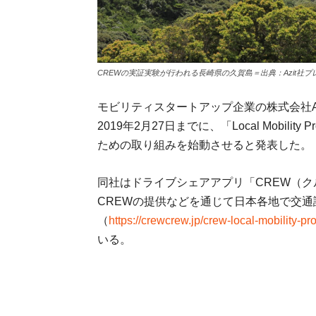
CREWの実証実験が行われる長崎県の久賀島＝出典：Azit社プ
モビリティスタートアップ企業の株式会社A
2019年2月27日までに、「Local Mobil
ための取り組みを始動させると発表した。
同社はドライブシェアアプリ「CREW（クルー）」を
CREWの提供などを通じて日本各地で交
（
https://crewcrew.jp/crew-local-mobility-pro
いる。