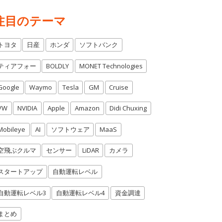
注目のテーマ
トヨタ
日産
ホンダ
ソフトバンク
ティアフォー
BOLDLY
MONET Technologies
Google
Waymo
Tesla
GM
Cruise
VW
NVIDIA
Apple
Amazon
Didi Chuxing
Mobileye
AI
ソフトウェア
MaaS
空飛ぶクルマ
センサー
LiDAR
カメラ
スタートアップ
自動運転レベル
自動運転レベル3
自動運転レベル4
資金調達
まとめ