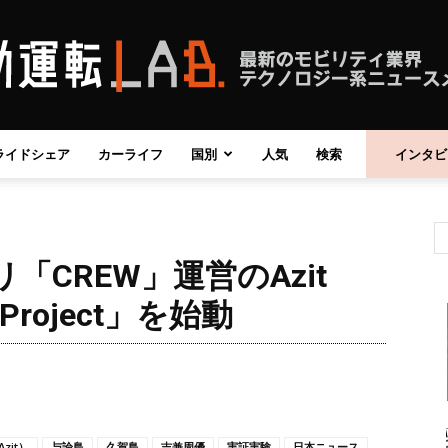
ライドシェア
カーライフ
国別
人気
検索
インタビ
自
CREW」運営のAzit
動
y Project」を始動
運
zit）
与論島
久賀島
吉兼周優
実証実験
日本ニュース