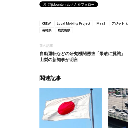
CREW
Local Mobility Project
MaaS
アジット（A
長崎県
鹿児島県
前の記事
自動運転などの研究機関誘致「果敢に挑戦
山梨の新知事が明言
関連記事