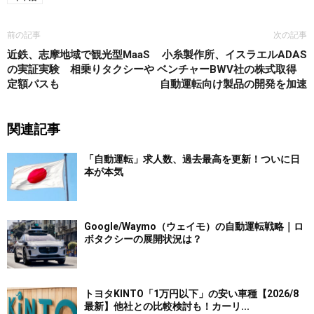
前の記事
次の記事
近鉄、志摩地域で観光型MaaS
小糸製作所、イスラエルADAS
の実証実験 相乗りタクシーや
ベンチャーBWV社の株式取得
定額パスも
自動運転向け製品の開発を加速
関連記事
「自動運転」求人数、過去最高を更新！ついに日
本が本気
Google/Waymo（ウェイモ）の自動運転戦略｜ロ
ボタクシーの展開状況は？
トヨタKINTO「1万円以下」の安い車種【2026/8
最新】他社との比較検討も！カーリ...