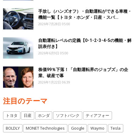
手放し（ハンズオフ）・自動運転ができる車種・
機能一覧【トヨタ・ホンダ・日産・スバ...
2026年7月28日 05:00
自動運転レベルの定義【0･1･2･3･4･5の機能・解
説表付き】
2026年6月9日 05:00
株価99％下落！「自動運転界のジョブズ」の企
業、破産で幕
2026年1月22日 06:39
注目のテーマ
トヨタ
日産
ホンダ
ソフトバンク
ティアフォー
BOLDLY
MONET Technologies
Google
Waymo
Tesla