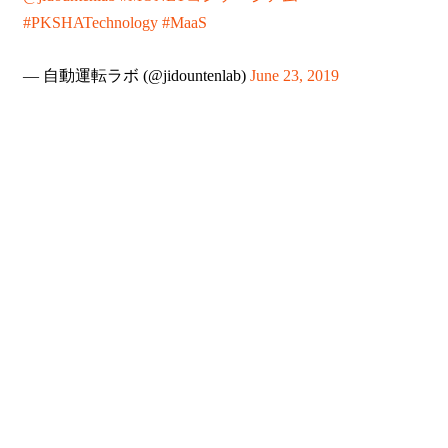
#PKSHATechnology
#MaaS
— 自動運転ラボ (@jidountenlab)
June 23, 2019