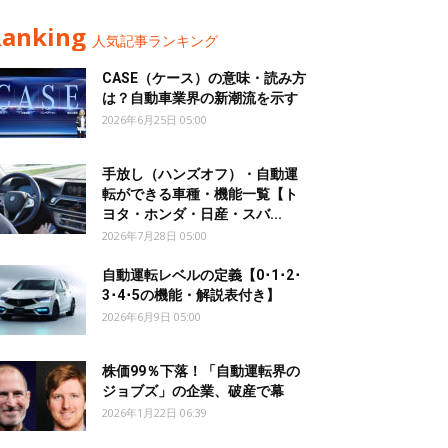
Ranking
人気記事ランキング
CASE（ケース）の意味・読み方
は？自動車業界の新潮流を示す
2026年6月25日 05:00
手放し（ハンズオフ）・自動運
転ができる車種・機能一覧【ト
ヨタ・ホンダ・日産・スバ...
2026年7月28日 05:00
自動運転レベルの定義【0･1･2･
3･4･5の機能・解説表付き】
2026年6月9日 05:00
株価99％下落！「自動運転界の
ジョブズ」の企業、破産で幕
2026年1月22日 06:39