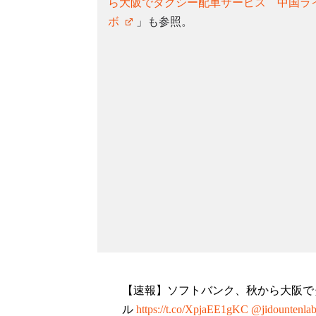
ら大阪でタクシー配車サービス 中国ラ
ボ
」も参照。
【速報】ソフトバンク、秋から大阪で
ル
https://t.co/XpjaEE1gKC
@jidountenla