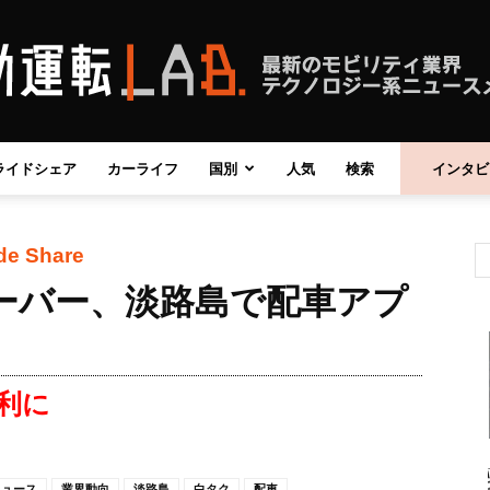
ライドシェア
カーライフ
国別
人気
検索
インタビ
自
de Share
ーバー、淡路島で配車アプ
動
利に
運
ニュース
業界動向
淡路島
白タク
配車