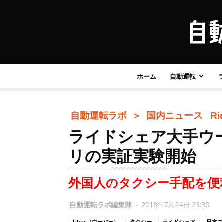
ホーム
自動運転
自動運転ラボ ＞
国内ニュース
Ri
ライドシェア大手ウ
リの実証実験開始
外国人のタクシー手配を便
自動運転ラボ編集部
-
2018年7月24日 23:30
Uber（ウーバー）
タクシー
ライドシェア
日本