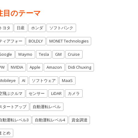
注目のテーマ
トヨタ
日産
ホンダ
ソフトバンク
ティアフォー
BOLDLY
MONET Technologies
Google
Waymo
Tesla
GM
Cruise
VW
NVIDIA
Apple
Amazon
Didi Chuxing
Mobileye
AI
ソフトウェア
MaaS
空飛ぶクルマ
センサー
LiDAR
カメラ
スタートアップ
自動運転レベル
自動運転レベル3
自動運転レベル4
資金調達
まとめ