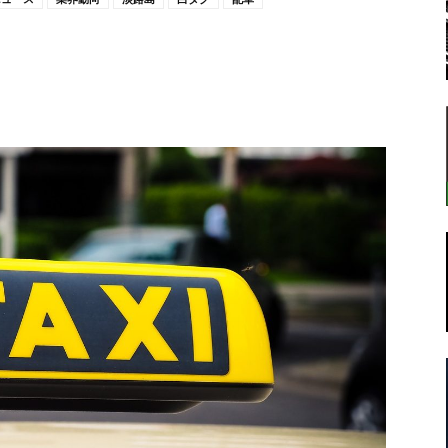
転
ラ
ボ