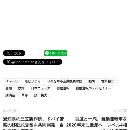
UTmobI
モビリティ
りそな中小企業振興財団
動向
古川裕二
告知
技術
日本ニュース
自動運転
自動運転/MaaSセミナー
講演会
革命
須田義大
前の記事
次の記事
愛知県の三笠製作所、ドバイ警
百度と一汽、自動運転車を
察の移動式交番を共同開発 自
2020年末に量産へ レベル4相