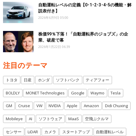
自動運転レベルの定義【0･1･2･3･4･5の機能・解
説表付き】
2026年6月9日 05:00
株価99％下落！「自動運転界のジョブズ」の企
業、破産で幕
2026年1月22日 06:39
注目のテーマ
トヨタ
日産
ホンダ
ソフトバンク
ティアフォー
BOLDLY
MONET Technologies
Google
Waymo
Tesla
GM
Cruise
VW
NVIDIA
Apple
Amazon
Didi Chuxing
Mobileye
AI
ソフトウェア
MaaS
空飛ぶクルマ
センサー
LiDAR
カメラ
スタートアップ
自動運転レベル