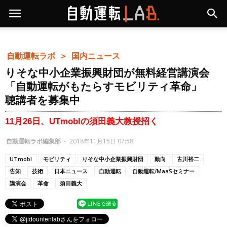
自動運転ラボ ＞
国内ニュース
りそな中小企業振興財団が無料経営講演会
「自動運転がもたらすモビリティ革命」
聴講者を募集中
11月26日、UTmobIの須田義大教授招く
自動運転ラボ編集部
-
2018年11月15日 07:58
UTmobI
モビリティ
りそな中小企業振興財団
動向
古川裕二
告知
技術
日本ニュース
自動運転
自動運転/MaaSセミナー
講演会
革命
須田義大