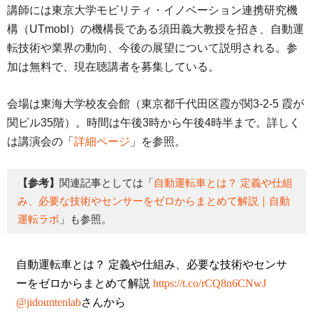
講師には東京大学モビリティ・イノベーション連携研究機
構（UTmobI）の機構長である須田義大教授を招き、自動運
転技術や業界の動向、今後の展望について説明される。参
加は無料で、現在聴講者を募集している。
会場は東海大学校友会館（東京都千代田区霞が関3-2-5 霞が
関ビル35階）。時間は午後3時から午後4時半まで。詳しく
は講演会の「
詳細ページ
」を参照。
【参考】
関連記事としては「
自動運転車とは？ 定義や仕組
み、必要な技術やセンサーをゼロからまとめて解説｜自動
運転ラボ
」も参照。
自動運転車とは？ 定義や仕組み、必要な技術やセンサ
ーをゼロからまとめて解説
https://t.co/rCQ8n6CNwJ
@jidountenlab
さんから