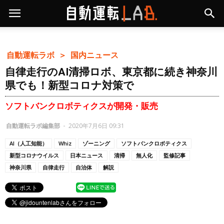
自動運転ラボ ＞
国内ニュース
自律走行のAI清掃ロボ、東京都に続き神奈川
県でも！新型コロナ対策で
ソフトバンクロボティクスが開発・販売
自動運転ラボ編集部
-
2020年7月6日 09:31
AI（人工知能）
Whiz
ゾーニング
ソフトバンクロボティクス
新型コロナウイルス
日本ニュース
清掃
無人化
監修記事
神奈川県
自律走行
自治体
解説