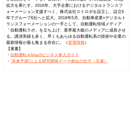
拡大を果たす。2016年、大手企業におけるデジタルトランスフ
ォーメーション支援すべく、株式会社ストロボを設立し、設立5
年でグループ6社へと拡大。2018年5月、自動車産業×デジタルト
ランスフォーメーションの一手として、自動運転領域メディア
「自動運転ラボ」を立ち上げ、業界最大級のメディアに成長させ
る。講演実績も多く、早くもあらゆる自動運転系の技術や企業の
最新情報が最も集まる存在に。（
登壇情報
）
【著書】
・
自動運転＆MaaSビジネス参入ガイド
・
“未来予測”による研究開発テーマ創出の仕方（共著）