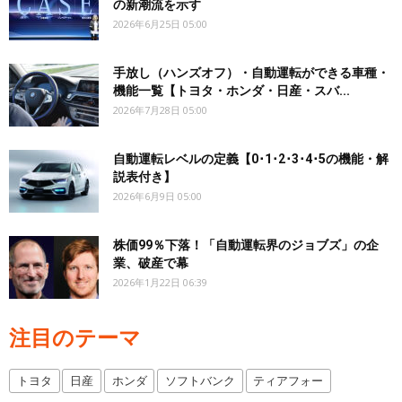
の新潮流を示す
2026年6月25日 05:00
手放し（ハンズオフ）・自動運転ができる車種・
機能一覧【トヨタ・ホンダ・日産・スバ...
2026年7月28日 05:00
自動運転レベルの定義【0･1･2･3･4･5の機能・解
説表付き】
2026年6月9日 05:00
株価99％下落！「自動運転界のジョブズ」の企
業、破産で幕
2026年1月22日 06:39
注目のテーマ
トヨタ
日産
ホンダ
ソフトバンク
ティアフォー