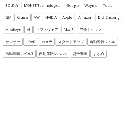
BOLDLY
MONET Technologies
Google
Waymo
Tesla
GM
Cruise
VW
NVIDIA
Apple
Amazon
Didi Chuxing
Mobileye
AI
ソフトウェア
MaaS
空飛ぶクルマ
センサー
LiDAR
カメラ
スタートアップ
自動運転レベル
自動運転レベル3
自動運転レベル4
資金調達
まとめ