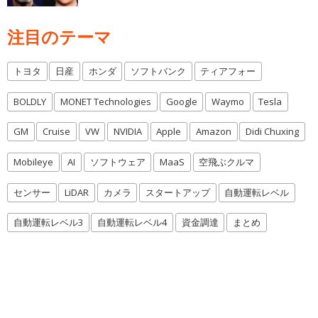
注目のテーマ
トヨタ
日産
ホンダ
ソフトバンク
ティアフォー
BOLDLY
MONET Technologies
Google
Waymo
Tesla
GM
Cruise
VW
NVIDIA
Apple
Amazon
Didi Chuxing
Mobileye
AI
ソフトウェア
MaaS
空飛ぶクルマ
センサー
LiDAR
カメラ
スタートアップ
自動運転レベル
自動運転レベル3
自動運転レベル4
資金調達
まとめ