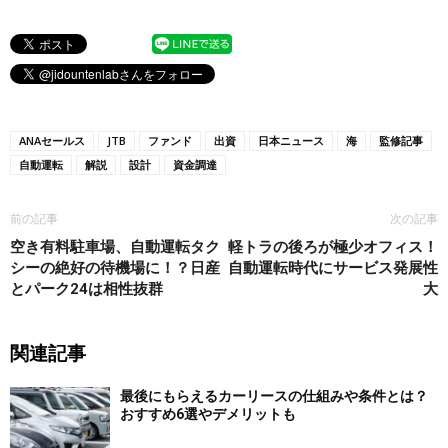
ANAセールス
JTB
ファンド
出資
日本ニュース
海
監修記事
自動運転
解説
設計
資金調達
前の記事
次の記事
空き有料駐車場、自動運転タク
軽トラの後ろが極少オフィス！
シーの絶好の待機場に！？日産
自動運転時代にサービス発展性
とパーク24は相性抜群
大
関連記事
最後にもらえるカーリースの仕組みや条件とは？
おすすめ6選やデメリットも