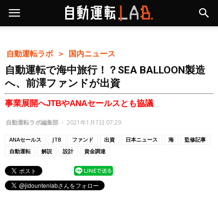
自動運転ラボ ＞
国内ニュース
自動運転で海中旅行！？SEA BALLOON製造
へ、前澤ファンドが出資
事業展開へJTBやANAセールスとも協議
自動運転ラボ編集部
-
2021年1月7日 07:29
ANAセールス
JTB
ファンド
出資
日本ニュース
海
監修記事
自動運転
解説
設計
資金調達