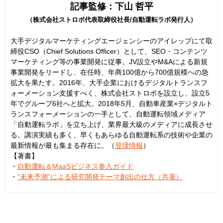
記事監修：下山 哲平
（株式会社ストロボ代表取締役社長/自動運転ラボ発行人）
大手デジタルマーケティングエージェンシーのアイレップにて取
締役CSO（Chief Solutions Officer）として、SEO・コンテンツ
マーケティング等の事業開発に従事。JV設立やM&Aによる新規
事業開発をリードし、在任時、年商100億から700億規模への急
拡大を果たす。2016年、大手企業におけるデジタルトランスフ
ォーメーション支援すべく、株式会社ストロボを設立し、設立5
年でグループ6社へと拡大。2018年5月、自動車産業×デジタルト
ランスフォーメーションの一手として、自動運転領域メディア
「自動運転ラボ」を立ち上げ、業界最大級のメディアに成長させ
る。講演実績も多く、早くもあらゆる自動運転系の技術や企業の
最新情報が最も集まる存在に。（
登壇情報
）
【著書】
・
自動運転＆MaaSビジネス参入ガイド
・
“未来予測”による研究開発テーマ創出の仕方（共著）