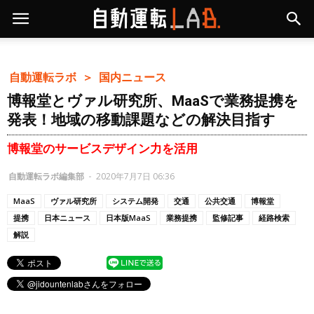
自動運転ラボ ＞
国内ニュース
博報堂とヴァル研究所、MaaSで業務提携を
発表！地域の移動課題などの解決目指す
博報堂のサービスデザイン力を活用
自動運転ラボ編集部
-
2020年7月7日 06:36
MaaS
ヴァル研究所
システム開発
交通
公共交通
博報堂
提携
日本ニュース
日本版MaaS
業務提携
監修記事
経路検索
解説