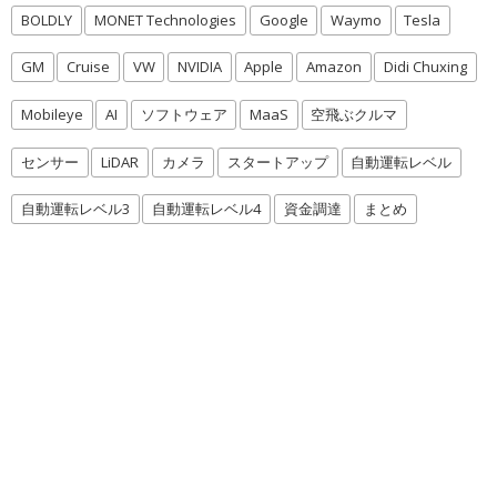
BOLDLY
MONET Technologies
Google
Waymo
Tesla
GM
Cruise
VW
NVIDIA
Apple
Amazon
Didi Chuxing
Mobileye
AI
ソフトウェア
MaaS
空飛ぶクルマ
センサー
LiDAR
カメラ
スタートアップ
自動運転レベル
自動運転レベル3
自動運転レベル4
資金調達
まとめ