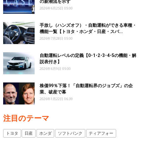
の新潮流を示す
2026年6月25日 05:00
手放し（ハンズオフ）・自動運転ができる車種・
機能一覧【トヨタ・ホンダ・日産・スバ...
2026年7月28日 05:00
自動運転レベルの定義【0･1･2･3･4･5の機能・解
説表付き】
2026年6月9日 05:00
株価99％下落！「自動運転界のジョブズ」の企
業、破産で幕
2026年1月22日 06:39
注目のテーマ
トヨタ
日産
ホンダ
ソフトバンク
ティアフォー