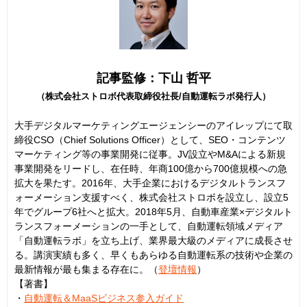
記事監修：下山 哲平
（株式会社ストロボ代表取締役社長/自動運転ラボ発行人）
大手デジタルマーケティングエージェンシーのアイレップにて取
締役CSO（Chief Solutions Officer）として、SEO・コンテンツ
マーケティング等の事業開発に従事。JV設立やM&Aによる新規
事業開発をリードし、在任時、年商100億から700億規模への急
拡大を果たす。2016年、大手企業におけるデジタルトランスフ
ォーメーション支援すべく、株式会社ストロボを設立し、設立5
年でグループ6社へと拡大。2018年5月、自動車産業×デジタルト
ランスフォーメーションの一手として、自動運転領域メディア
「自動運転ラボ」を立ち上げ、業界最大級のメディアに成長させ
る。講演実績も多く、早くもあらゆる自動運転系の技術や企業の
最新情報が最も集まる存在に。（
登壇情報
）
【著書】
・
自動運転＆MaaSビジネス参入ガイド