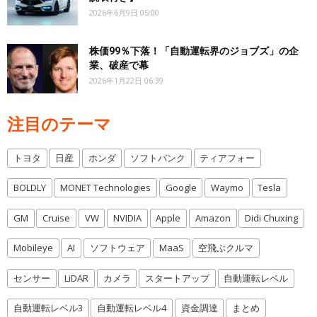
2026年6月9日 05:00
株価99％下落！「自動運転界のジョブズ」の企
業、破産で幕
2026年1月22日 06:39
注目のテーマ
トヨタ
日産
ホンダ
ソフトバンク
ティアフォー
BOLDLY
MONET Technologies
Google
Waymo
Tesla
GM
Cruise
VW
NVIDIA
Apple
Amazon
Didi Chuxing
Mobileye
AI
ソフトウェア
MaaS
空飛ぶクルマ
センサー
LiDAR
カメラ
スタートアップ
自動運転レベル
自動運転レベル3
自動運転レベル4
資金調達
まとめ