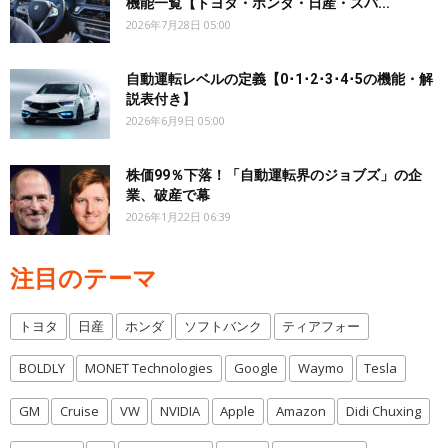
機能一覧【トヨタ・ホンダ・日産・スバ...
2026年7月28日 05:00
自動運転レベルの定義【0･1･2･3･4･5の機能・解
説表付き】
2026年6月9日 05:00
株価99％下落！「自動運転界のジョブズ」の企
業、破産で幕
2026年1月22日 06:39
注目のテーマ
トヨタ
日産
ホンダ
ソフトバンク
ティアフォー
BOLDLY
MONET Technologies
Google
Waymo
Tesla
GM
Cruise
VW
NVIDIA
Apple
Amazon
Didi Chuxing