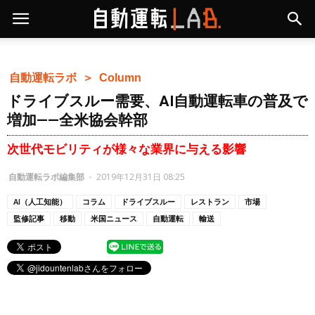
自動運転ラボ ＞
Column
ドライブスルー需要、AI自動運転車の普及で
増加——全米協会幹部
次世代モビリティが様々な業界に与える影響
自動運転ラボ編集部
-
2019年12月31日 08:25
AI（人工知能）
コラム
ドライブスルー
レストラン
市場
監修記事
移動
米国ニュース
自動運転
輸送