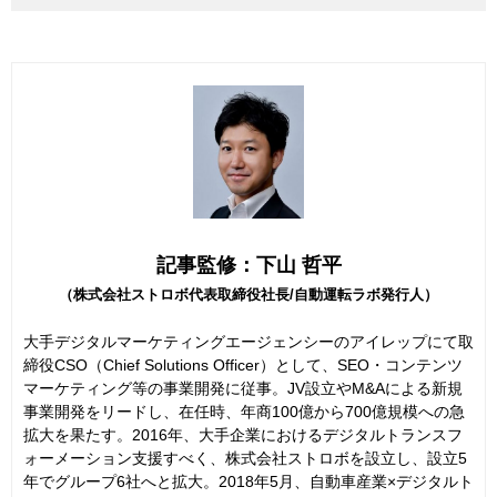
記事監修：下山 哲平
（株式会社ストロボ代表取締役社長/自動運転ラボ発行人）
大手デジタルマーケティングエージェンシーのアイレップにて取
締役CSO（Chief Solutions Officer）として、SEO・コンテンツ
マーケティング等の事業開発に従事。JV設立やM&Aによる新規
事業開発をリードし、在任時、年商100億から700億規模への急
拡大を果たす。2016年、大手企業におけるデジタルトランスフ
ォーメーション支援すべく、株式会社ストロボを設立し、設立5
年でグループ6社へと拡大。2018年5月、自動車産業×デジタルト