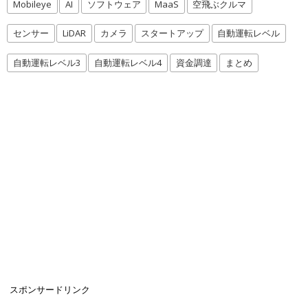
Mobileye
AI
ソフトウェア
MaaS
空飛ぶクルマ
センサー
LiDAR
カメラ
スタートアップ
自動運転レベル
自動運転レベル3
自動運転レベル4
資金調達
まとめ
スポンサードリンク