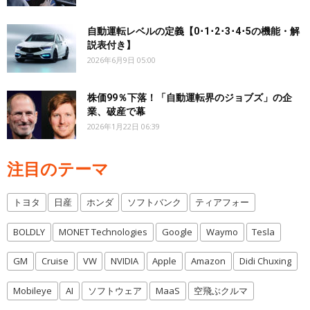
自動運転レベルの定義【0･1･2･3･4･5の機能・解
説表付き】
2026年6月9日 05:00
株価99％下落！「自動運転界のジョブズ」の企
業、破産で幕
2026年1月22日 06:39
注目のテーマ
トヨタ
日産
ホンダ
ソフトバンク
ティアフォー
BOLDLY
MONET Technologies
Google
Waymo
Tesla
GM
Cruise
VW
NVIDIA
Apple
Amazon
Didi Chuxing
Mobileye
AI
ソフトウェア
MaaS
空飛ぶクルマ