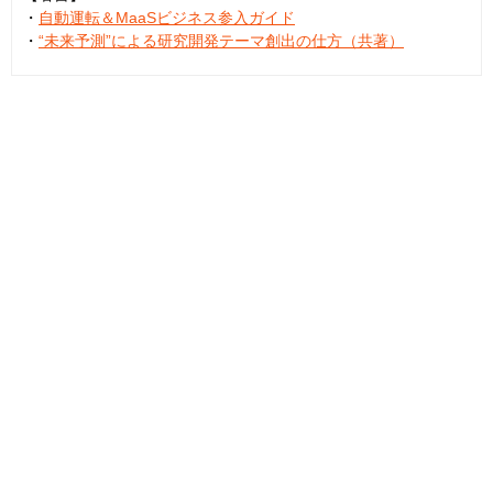
・
自動運転＆MaaSビジネス参入ガイド
・
“未来予測”による研究開発テーマ創出の仕方（共著）