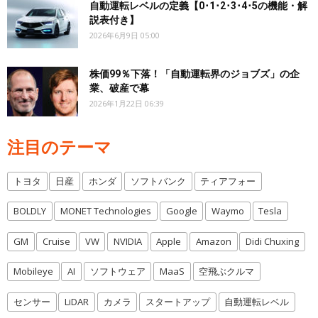
自動運転レベルの定義【0･1･2･3･4･5の機能・解
説表付き】
2026年6月9日 05:00
株価99％下落！「自動運転界のジョブズ」の企
業、破産で幕
2026年1月22日 06:39
注目のテーマ
トヨタ
日産
ホンダ
ソフトバンク
ティアフォー
BOLDLY
MONET Technologies
Google
Waymo
Tesla
GM
Cruise
VW
NVIDIA
Apple
Amazon
Didi Chuxing
Mobileye
AI
ソフトウェア
MaaS
空飛ぶクルマ
センサー
LiDAR
カメラ
スタートアップ
自動運転レベル