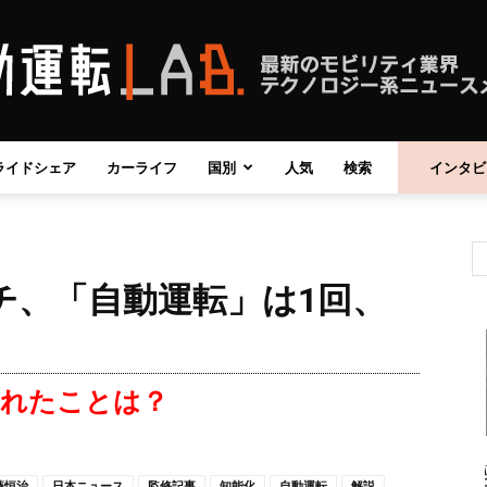
ライドシェア
カーライフ
国別
人気
検索
インタビ
自
チ、「自動運転」は1回、
動
れたことは？
運
藤恒治
日本ニュース
監修記事
知能化
自動運転
解説