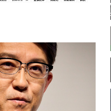
転
ラ
ボ