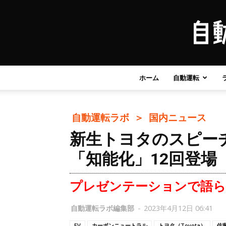
ホーム
自動運転
自動運転ラボ ＞
国内ニュース
新生トヨタのスピー
「知能化」12回登場
プレゼンテーションで語ら
自動運転ラボ編集部
-
2023年4月12日 06:41
EV
カーボンニュートラル
トヨタ（Toyota）
佐