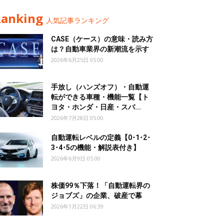
Ranking
人気記事ランキング
CASE（ケース）の意味・読み方
は？自動車業界の新潮流を示す
2026年6月25日 05:00
手放し（ハンズオフ）・自動運
転ができる車種・機能一覧【ト
ヨタ・ホンダ・日産・スバ...
2026年7月28日 05:00
自動運転レベルの定義【0･1･2･
3･4･5の機能・解説表付き】
2026年6月9日 05:00
株価99％下落！「自動運転界の
ジョブズ」の企業、破産で幕
2026年1月22日 06:39