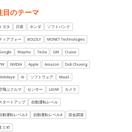
注目のテーマ
トヨタ
日産
ホンダ
ソフトバンク
ティアフォー
BOLDLY
MONET Technologies
Google
Waymo
Tesla
GM
Cruise
VW
NVIDIA
Apple
Amazon
Didi Chuxing
Mobileye
AI
ソフトウェア
MaaS
空飛ぶクルマ
センサー
LiDAR
カメラ
スタートアップ
自動運転レベル
自動運転レベル3
自動運転レベル4
資金調達
まとめ