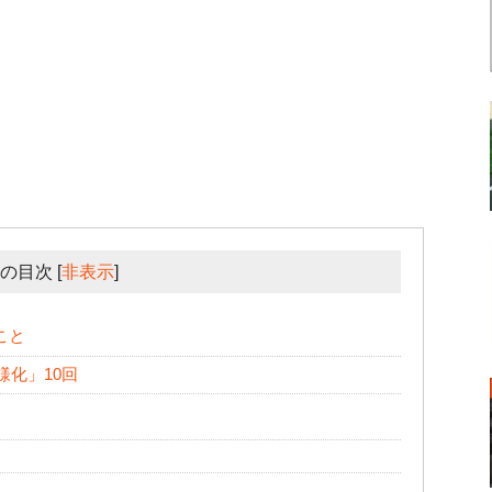
の目次
[
非表示
]
こと
様化」10回